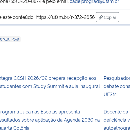
one (55) 3220-8872 e pelo email
cade.prograd@ufsm.br
.
e este conteúdo:
https://ufsm.br/r-372-2656
Copiar
para área d
S PÚBLICAS
ntegra CCSH 2026/02 prepara recepção aos
Pesquisadora
studantes com Study Summit e aula inaugural
debate cons
UFSM
rograma Juca nas Escolas apresenta
Docente da 
esultados sobre aplicação da Agenda 2030 na
deficiência 
uarta Colônia
autoetnográ