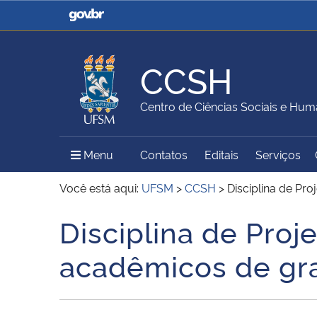
Casa Civil
Ministério da Justiça e
Segurança Pública
CCSH
Ministério da Agricultura,
Ministério da Educação
Centro de Ciências Sociais e Hu
Pecuária e Abastecimento
Menu Principal do Sítio
Menu
Contatos
Editais
Serviços
Ministério do Meio Ambiente
Ministério do Turismo
Você está aqui:
UFSM
>
CCSH
>
Disciplina de Pr
Disciplina de Proj
Início do conteúdo
Secretaria de Governo
Gabinete de Segurança
acadêmicos de gr
Institucional