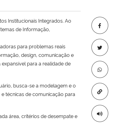
os Institucionais Integrados. Ao
stemas de Informação,
ovadoras para problemas reais
formação, design, comunicação e
expansível para a realidade de
suário, busca-se a modelagem e o
Copiar para áre
s e técnicas de comunicação para
ada área, critérios de desempate e