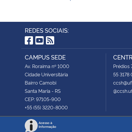
REDES SOCIAIS:
Facebook
YouTube
RSS
CAMPUS SEDE
CENTR
Av. Roraima nº 1000
Prédios 
Cidade Universitária
55 3178 
Bairro Camobi
ccsh@uf
Santa Maria - RS
@ccsh.u
CEP: 97105-900
+55 (55) 3220-8000
Acesso à
Informação