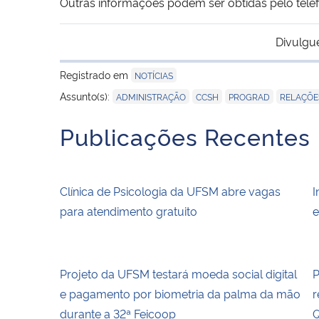
Outras informações podem ser obtidas pelo telef
Divulgu
Registrado em
NOTÍCIAS
,
,
,
Assunto(s):
ADMINISTRAÇÃO
CCSH
PROGRAD
RELAÇÕE
Publicações Recentes
Clínica de Psicologia da UFSM abre vagas
I
para atendimento gratuito
e
Projeto da UFSM testará moeda social digital
P
e pagamento por biometria da palma da mão
r
durante a 32ª Feicoop
Q