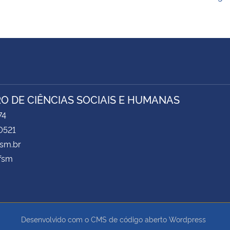
O DE CIÊNCIAS SOCIAIS E HUMANAS
74
0521
sm.br
fsm
Desenvolvido com o CMS de código aberto
Wordpress