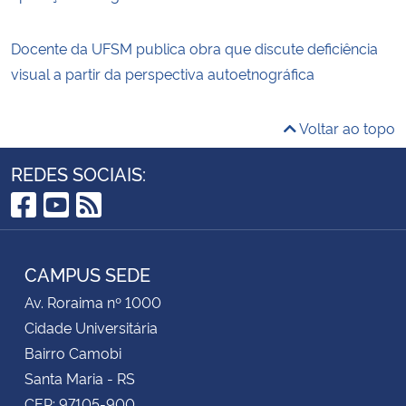
Docente da UFSM publica obra que discute deficiência
visual a partir da perspectiva autoetnográfica
Voltar ao topo
REDES SOCIAIS:
Facebook
YouTube
RSS
CAMPUS SEDE
Av. Roraima nº 1000
Cidade Universitária
Bairro Camobi
Santa Maria - RS
CEP: 97105-900