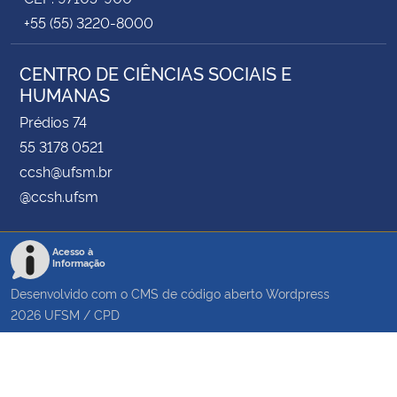
+55 (55) 3220-8000
CENTRO DE CIÊNCIAS SOCIAIS E
HUMANAS
Prédios 74
55 3178 0521
ccsh@ufsm.br
@ccsh.ufsm
Acesso à
Informação
Desenvolvido com o CMS de código aberto
Wordpress
2026
UFSM
/
CPD