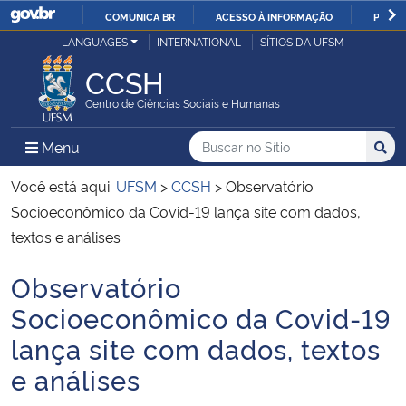
COMUNICA BR
ACESSO À INFORMAÇÃO
PARTI
Casa Civil
LANGUAGES
INTERNATIONAL
SÍTIOS DA UFSM
IR
PARA
CCSH
Ministério da Justiça e Segurança Pública
O
Centro de Ciências Sociais e Humanas
CONTEÚDO
Ministério da Defesa
Buscar no no Sítio
Busca
Busca:
Menu Principal do Sítio
Menu
Busc
Ministério das Relações Exteriores
Você está aqui:
UFSM
>
CCSH
>
Observatório
Socioeconômico da Covid-19 lança site com dados,
Ministério da Economia
textos e análises
Observatório
Ministério da Infraestrutura
Início do conteúdo
Socioeconômico da Covid-19
Ministério da Agricultura, Pecuária e Abastecimento
lança site com dados, textos
e análises
Ministério da Educação