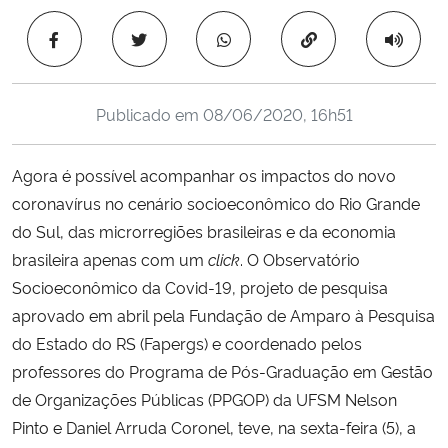
Ministério da Cidadania
Copiar para área 
Ministério da Saúde
Publicado em
08/06/2020, 16h51
Ministério de Minas e Energia
Agora é possível acompanhar os impactos do novo
Ministério da Ciência, Tecnologia, Inovações e Comunicações
coronavírus no cenário socioeconômico do Rio Grande
do Sul, das microrregiões brasileiras e da economia
Ministério do Meio Ambiente
brasileira apenas com um
click
. O Observatório
Ministério do Turismo
Socioeconômico da Covid-19, projeto de pesquisa
aprovado em abril pela Fundação de Amparo à Pesquisa
Ministério do Desenvolvimento Regional
do Estado do RS (Fapergs) e coordenado pelos
professores do Programa de Pós-Graduação em Gestão
Controladoria-Geral da União
de Organizações Públicas (PPGOP) da UFSM Nelson
Pinto e Daniel Arruda Coronel, teve, na sexta-feira (5), a
Ministério da Mulher, da Família e dos Direitos Humanos