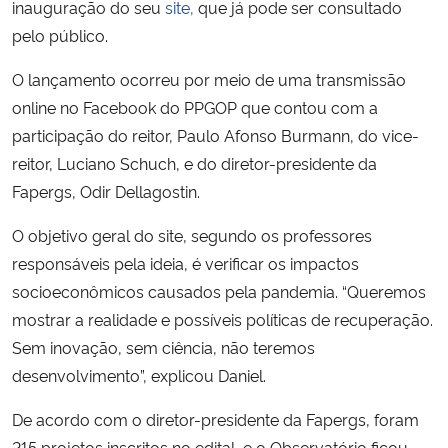
inauguração do seu
site,
que já pode ser consultado
pelo público.
Secretaria-Geral
O lançamento ocorreu por meio de uma transmissão
Secretaria de Governo
online no Facebook do PPGOP que contou com a
participação do reitor, Paulo Afonso Burmann, do vice-
Gabinete de Segurança Institucional
reitor, Luciano Schuch, e do diretor-presidente da
Fapergs, Odir Dellagostin.
Advocacia-Geral da União
O objetivo geral do site, segundo os professores
Banco Central do Brasil
responsáveis pela ideia, é verificar os impactos
socioeconômicos causados pela pandemia. “Queremos
Planalto
mostrar a realidade e possíveis políticas de recuperação.
Sem inovação, sem ciência, não teremos
desenvolvimento”, explicou Daniel.
De acordo com o diretor-presidente da Fapergs, foram
215 projetos inscritos no edital, e o Observatório ficou