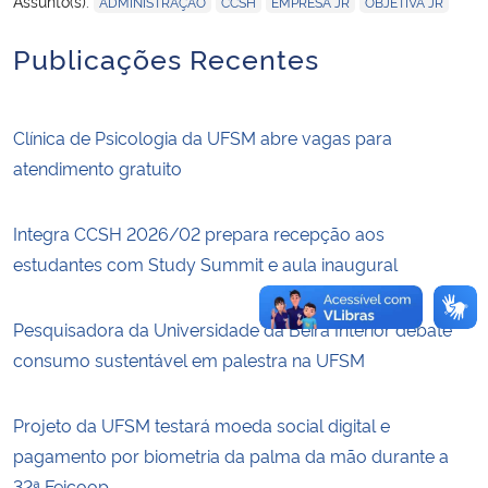
Assunto(s):
ADMINISTRAÇÃO
CCSH
EMPRESA JR
OBJETIVA JR
Publicações Recentes
Secretaria-Geral
Secretaria de Governo
Clínica de Psicologia da UFSM abre vagas para
atendimento gratuito
Gabinete de Segurança Institucional
Advocacia-Geral da União
Integra CCSH 2026/02 prepara recepção aos
estudantes com Study Summit e aula inaugural
Banco Central do Brasil
Pesquisadora da Universidade da Beira Interior debate
Planalto
consumo sustentável em palestra na UFSM
Projeto da UFSM testará moeda social digital e
pagamento por biometria da palma da mão durante a
32ª Feicoop