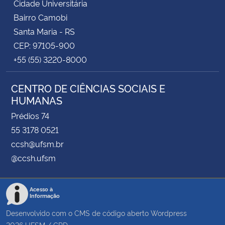
Cidade Universitária
Bairro Camobi
Santa Maria - RS
CEP: 97105-900
+55 (55) 3220-8000
CENTRO DE CIÊNCIAS SOCIAIS E
HUMANAS
Prédios 74
55 3178 0521
ccsh@ufsm.br
@ccsh.ufsm
Acesso à
Informação
Desenvolvido com o CMS de código aberto
Wordpress
2026
UFSM
/
CPD