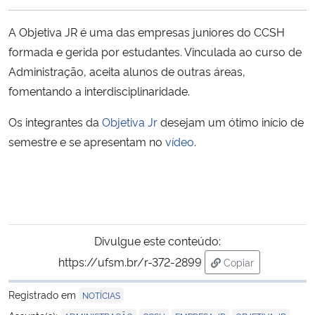
Ministério da Cidadania
A Objetiva JR é uma das empresas juniores do CCSH
Ministério da Saúde
formada e gerida por estudantes. Vinculada ao curso de
Administração, aceita alunos de outras áreas,
Ministério de Minas e Energia
fomentando a interdisciplinaridade.
Os integrantes da
Objetiva Jr
desejam um ótimo início de
Ministério da Ciência, Tecnologia, Inovações e Comunicações
semestre e se apresentam no
vídeo
.
Ministério do Meio Ambiente
Ministério do Turismo
Ministério do Desenvolvimento Regional
Divulgue este conteúdo:
https://ufsm.br/r-372-2899
Copiar
Controladoria-Geral da União
para área de tran
Registrado em
NOTÍCIAS
Ministério da Mulher, da Família e dos Direitos Humanos
,
,
,