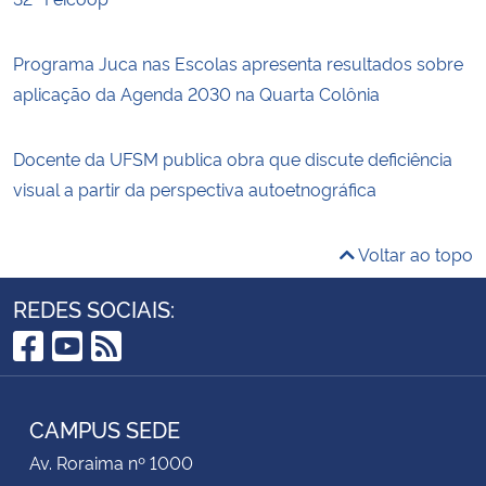
Programa Juca nas Escolas apresenta resultados sobre
aplicação da Agenda 2030 na Quarta Colônia
Docente da UFSM publica obra que discute deficiência
visual a partir da perspectiva autoetnográfica
Voltar ao topo
REDES SOCIAIS:
Facebook
YouTube
RSS
CAMPUS SEDE
Av. Roraima nº 1000