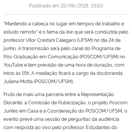
Publicado em
22/06/2021, 11h23
Ministério da Cidadania
Ministério da Saúde
“Mantendo a cabeça no lugar em tempos de trabalho e
estudo remoto” é o tema da
live
que será conduzida pelo
Ministério de Minas e Energia
professor Vitor Crestani Calegaro (UFSM) no dia 24 de
junho. A transmissão será pelo canal do Programa de
Ministério da Ciência, Tecnologia, Inovações e Comunicações
Pós-Graduação em Comunicação (POSCOM/UFSM) no
YouTube e tem previsão de uma hora de duração, com
Ministério do Meio Ambiente
início às 15h. A mediação ficará a cargo da doutoranda
Juliana Motta (POSCOM/UFSM).
Ministério do Turismo
Fruto de mais uma parceria entre a Representação
Ministério do Desenvolvimento Regional
Discente, a Comissão de Publicização, o projeto Poscom
Juntes em Casa e a Coordenação do POSCOM/UFSM, o
Controladoria-Geral da União
evento prevê uma sessão de perguntas da audiência
com resposta ao vivo pelo professor. Estudantes do
Ministério da Mulher, da Família e dos Direitos Humanos