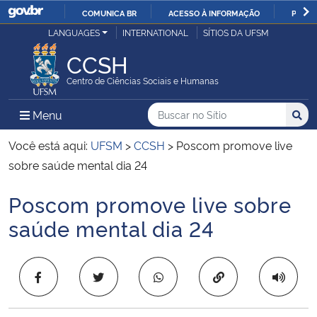
COMUNICA BR
ACESSO À INFORMAÇÃO
PARTI
Casa Civil
LANGUAGES
INTERNATIONAL
SÍTIOS DA UFSM
IR
PARA
CCSH
Ministério da Justiça e Segurança Pública
O
Centro de Ciências Sociais e Humanas
CONTEÚDO
Ministério da Defesa
Buscar no no Sítio
Busca
Busca:
Menu Principal do Sítio
Menu
Busc
Ministério das Relações Exteriores
Você está aqui:
UFSM
>
CCSH
>
Poscom promove live
sobre saúde mental dia 24
Ministério da Economia
Poscom promove live sobre
Início do conteúdo
Ministério da Infraestrutura
saúde mental dia 24
Ministério da Agricultura, Pecuária e Abastecimento
Copiar para área 
Ministério da Educação