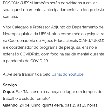
POSCOM/UFSM também serão convidados a enviar
seus questionamentos antecipadamente, ao longo desta
Secretaria-Geral
semana.
Secretaria de Governo
Vitor Calegaro é Professor Adjunto do Departamento de
Neuropsiquiatria da UFSM, atua como médico psiquiatra
Gabinete de Segurança Institucional
na Coordenadoria de Ações Educacionais (CAEd/UFSM)
e é coordenador do programa de pesquisa, ensino e
Advocacia-Geral da União
extensão COVIDPsiq, com foco na saúde mental durante
a pandemia de COVID-19.
Banco Central do Brasil
A
live
será transmitida pelo
Canal do Youtube
Planalto
Serviço
:
O que:
live
“Mantendo a cabeça no lugar em tempos de
trabalho e estudo remoto”
Quando:
24 de junho, quinta-feira, das 15 às 16 horas