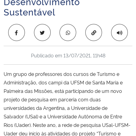
Desenvolvimento
Ministério da Cidadania
Sustentável
Ministério da Saúde
Copiar para área 
Ministério de Minas e Energia
Ministério da Ciência, Tecnologia, Inovações e Comunicações
Publicado em
13/07/2021, 11h48
Ministério do Meio Ambiente
Um grupo de professores dos cursos de Turismo e
Administração, dos campi da UFSM de Santa Maria e
Ministério do Turismo
Palmeira das Missões, está participando de um novo
projeto de pesquisa em parceria com duas
Ministério do Desenvolvimento Regional
universidades da Argentina, a Universidade de
Salvador
(USal)
e a Universidade Autônoma de Entre
Controladoria-Geral da União
Ríos
(Uader)
. Neste ano, a rede de pesquisa USal-UFSM-
Uader deu início às atividades do projeto “Turismo e
Ministério da Mulher, da Família e dos Direitos Humanos