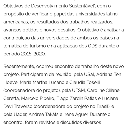
Objetivos de Desenvolvimento Sustentável”, com o
propósito de verificar o papel das universidades latino-
Secretaria-Geral
americanas, os resultados dos trabalhos realizados,
Secretaria de Governo
avanços obtidos e novos desafios. O objetivo é analisar a
contribuição das universidades de ambos os países na
Gabinete de Segurança Institucional
temática do turismo e na aplicação dos ODS durante o
período 2015-2020.
Advocacia-Geral da União
Recentemente, ocorreu encontro de trabalho deste novo
projeto. Participaram da reunião, pela USal, Adriana Ten
Banco Central do Brasil
Hoeve, María Martha Lucano e Claudia Toselli
Planalto
(
coordenadora
d
o
projeto); pela UFSM, Caroline Ciliane
Ceretta, Marcelo Ribeiro, Tiago Zardin Patias e Luciana
Davi Traverso (
coordenadora do projeto no Brasil)
; e
p
ela
Uader, Andrea Takáts e Irene Aguer. Durante o
encontro, foram revistos e discutidos diversos