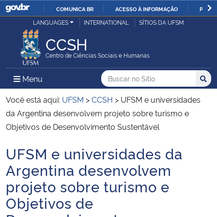
COMUNICA BR
ACESSO À INFORMAÇÃO
PARTI
Casa Civil
LANGUAGES
INTERNATIONAL
SÍTIOS DA UFSM
IR
PARA
CCSH
Ministério da Justiça e Segurança Pública
O
Centro de Ciências Sociais e Humanas
CONTEÚDO
Ministério da Defesa
Buscar no no Sítio
Busca
Busca:
Menu Principal do Sítio
Menu
Busc
Ministério das Relações Exteriores
Você está aqui:
UFSM
>
CCSH
>
UFSM e universidades
da Argentina desenvolvem projeto sobre turismo e
Ministério da Economia
Objetivos de Desenvolvimento Sustentável
UFSM e universidades da
Ministério da Infraestrutura
Início do conteúdo
Argentina desenvolvem
Ministério da Agricultura, Pecuária e Abastecimento
projeto sobre turismo e
Objetivos de
Ministério da Educação