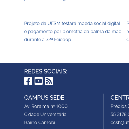
Projeto da UFSM testará moeda social digital
P
e pagamento por biometria da palma da mão
r
durante a 32ª Feicoop
Q
REDES SOCIAIS:
Facebook
YouTube
RSS
CAMPUS SEDE
CENTR
Av. Roraima nº 1000
Prédios 
Cidade Universitária
55 3178 
Bairro Camobi
ccsh@uf