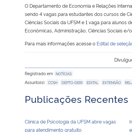
O Departamento de Economia e Relações Internaci
sendo 4 vagas para estudantes dos cursos de Ciê
Ciências Sociais da UFSM e 1 vaga para alunos d
Econômicas, Administração, Ciências Sociais e/o
Para mais informações acesse o
Edital de seleçã
Divulgu
Registrado em
NOTÍCIAS
,
,
,
,
Assunto(s):
CCSH
DEPTO-DERI
EDITAL
EXTENSÃO
REL
Publicações Recentes
Clínica de Psicologia da UFSM abre vagas
I
para atendimento gratuito
e