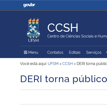
Casa Civil
Ministério da Justiça e
Segurança Pública
CCSH
Ministério da Agricultura,
Ministério da Educação
Centro de Ciências Sociais e Hu
Pecuária e Abastecimento
Menu Principal do Sítio
Menu
Contatos
Editais
Serviços
Ministério do Meio Ambiente
Ministério do Turismo
Você está aqui:
UFSM
>
CCSH
>
DERI torna públi
DERI torna público
Início do conteúdo
Secretaria de Governo
Gabinete de Segurança
Institucional