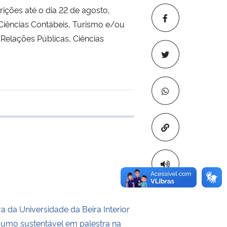
ições até o dia 22 de agosto,
Ciências Contábeis, Turismo e/ou
 Relações Públicas, Ciências
 transferência
Copiar para áre
 da Universidade da Beira Interior
umo sustentável em palestra na