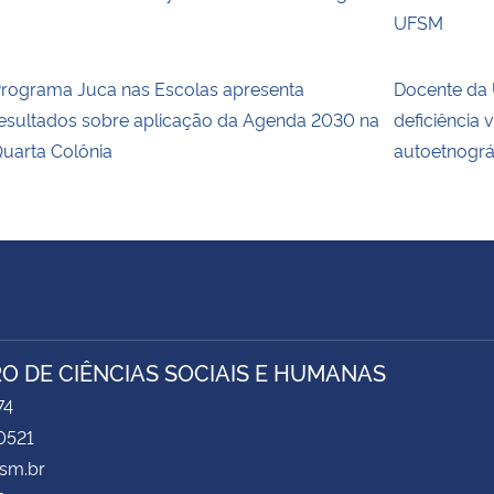
UFSM
rograma Juca nas Escolas apresenta
Docente da 
esultados sobre aplicação da Agenda 2030 na
deficiência 
uarta Colônia
autoetnográ
O DE CIÊNCIAS SOCIAIS E HUMANAS
74
0521
sm.br