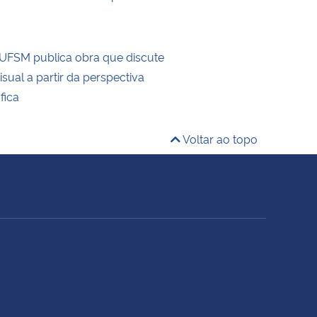
UFSM publica obra que discute
visual a partir da perspectiva
fica
Voltar ao topo