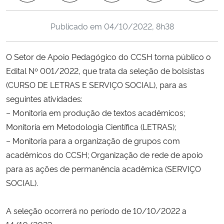
Ministério da Cidadania
Publicado em
04/10/2022, 8h38
Ministério da Saúde
O Setor de Apoio Pedagógico do CCSH torna público o
Ministério de Minas e Energia
Edital Nº 001/2022, que trata da seleção de bolsistas
(CURSO DE LETRAS E SERVIÇO SOCIAL), para as
Ministério da Ciência, Tecnologia, Inovações e Comunicações
seguintes atividades:
– Monitoria em produção de textos acadêmicos;
Ministério do Meio Ambiente
Monitoria em Metodologia Científica (LETRAS);
– Monitoria para a organização de grupos com
Ministério do Turismo
acadêmicos do CCSH; Organização de rede de apoio
para as ações de permanência acadêmica (SERVIÇO
Ministério do Desenvolvimento Regional
SOCIAL).
Controladoria-Geral da União
A seleção ocorrerá no período de 10/10/2022 a
Ministério da Mulher, da Família e dos Direitos Humanos