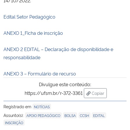
14/10/2022.
Secretaria-Geral
Edital Setor Pedagógico
Secretaria de Governo
ANEXO 1_Ficha de inscrição
Gabinete de Segurança Institucional
ANEXO 2 EDITAL – Declaração de disponibilidade e
responsabilidade
Advocacia-Geral da União
ANEXO 3 – Formulário de recurso
Banco Central do Brasil
Divulgue este conteúdo:
Planalto
https://ufsm.br/r-372-3361
Copiar
para área de trans
Registrado em
NOTÍCIAS
,
,
,
,
Assunto(s):
APOIO PEDAGÓGICO
BOLSA
CCSH
EDITAL
INSCRIÇÃO