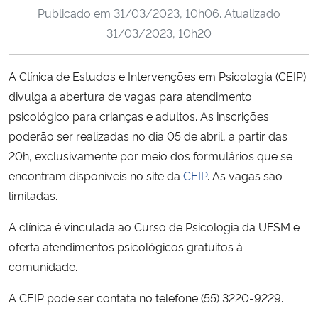
Publicado em
31/03/2023, 10h06
. Atualizado
Ministério da Cidadania
31/03/2023, 10h20
Ministério da Saúde
A Clínica de Estudos e Intervenções em Psicologia (CEIP)
Ministério de Minas e Energia
divulga a abertura de vagas para atendimento
psicológico para crianças e adultos. As inscrições
Ministério da Ciência, Tecnologia, Inovações e Comunicações
poderão ser realizadas no dia 05 de abril, a partir das
20h, exclusivamente por meio dos formulários que se
Ministério do Meio Ambiente
encontram disponíveis no site da
CEIP
. As vagas são
limitadas.
Ministério do Turismo
A clínica é vinculada ao Curso de Psicologia da UFSM e
Ministério do Desenvolvimento Regional
oferta atendimentos psicológicos gratuitos à
comunidade.
Controladoria-Geral da União
A CEIP pode ser contata no telefone (55) 3220-9229.
Ministério da Mulher, da Família e dos Direitos Humanos