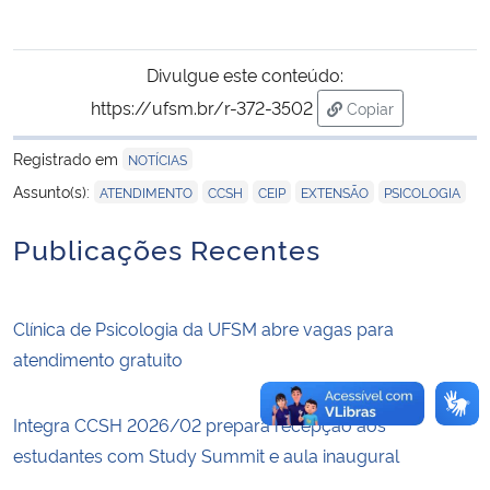
Secretaria-Geral
Divulgue este conteúdo:
https://ufsm.br/r-372-3502
Copiar
Secretaria de Governo
para área de tran
Registrado em
NOTÍCIAS
Gabinete de Segurança Institucional
,
,
,
,
Assunto(s):
ATENDIMENTO
CCSH
CEIP
EXTENSÃO
PSICOLOGIA
Advocacia-Geral da União
Publicações Recentes
Banco Central do Brasil
Clínica de Psicologia da UFSM abre vagas para
Planalto
atendimento gratuito
Integra CCSH 2026/02 prepara recepção aos
estudantes com Study Summit e aula inaugural