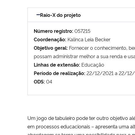
Raio-X do projeto
Número registro:
057215
Coordenação:
Kalinca Leia Becker
Objetivo geral:
Fornecer o conhecimento, bem
possam administrar melhor a sua renda e usa
Linhas de extensão:
Educação
Período de realização:
22/12/2021 a 22/12
ODS:
04
Um jogo de tabuleiro pode ter outro objetivo a
em processos educacionais – apresenta uma alte
abordagem se torna uma possibilidade para o m