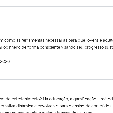
 como as ferramentas necessárias para que jovens e adult
r odinheiro de forma consciente visando seu progresso sust
/2026
lém do entretenimento? Na educação, a gamificação – métod
rnativa dinâmica e envolvente para o ensino de conteúdos. E
elhor entendimento e maior interesse dos alunos.