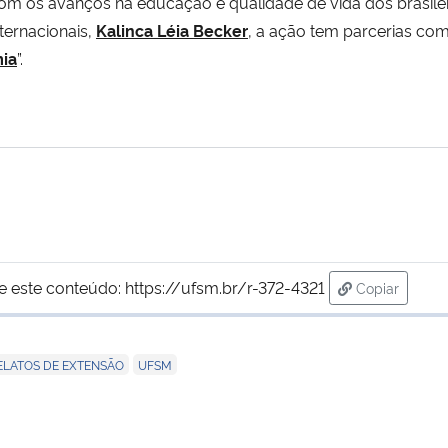
 com os avanços na educação e qualidade de vida dos brasil
ernacionais,
Kalinca Léia Becker
, a ação tem parcerias com
ia
”.
e este conteúdo:
https://ufsm.br/r-372-4321
Copiar
para área de
,
ELATOS DE EXTENSÃO
UFSM