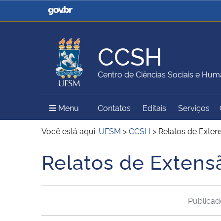
Casa Civil
Ministério da Justiça e
Segurança Pública
CCSH
Ministério da Agricultura,
Ministério da Educação
Centro de Ciências Sociais e Hu
Pecuária e Abastecimento
Menu Principal do Sítio
Menu
Contatos
Editais
Serviços
Ministério do Meio Ambiente
Ministério do Turismo
Você está aqui:
UFSM
>
CCSH
>
Relatos de Exte
Relatos de Extens
Início do conteúdo
Secretaria de Governo
Gabinete de Segurança
Institucional
Publica