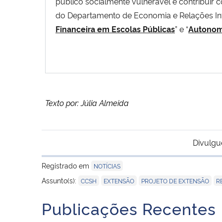
público socialmente vulnerável e contribuir
do Departamento de Economia e Relações Int
Financeira em Escolas Públicas
” e “
Autonom
T
exto por: Júlia Almeida
Divulgu
Registrado em
NOTÍCIAS
,
,
,
Assunto(s):
CCSH
EXTENSÃO
PROJETO DE EXTENSÃO
R
Publicações Recentes