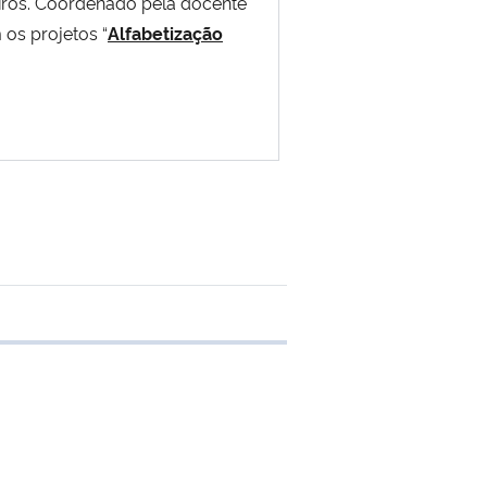
eiros. Coordenado pela docente
 os projetos “
Alfabetização
 transferência