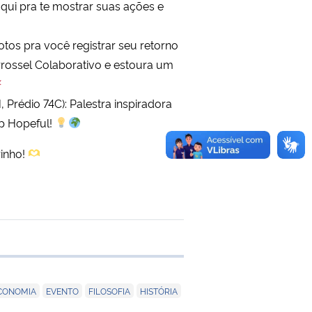
aqui pra te mostrar suas ações e
otos pra você registrar seu retorno
rrossel Colaborativo e estoura um
 Prédio 74C): Palestra inspiradora
up Hopeful!
inho!
e transferência
,
,
,
,
CONOMIA
EVENTO
FILOSOFIA
HISTÓRIA