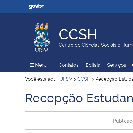
Casa Civil
Ministério da Justiça e
Segurança Pública
CCSH
Ministério da Agricultura,
Ministério da Educação
Centro de Ciências Sociais e Hu
Pecuária e Abastecimento
Menu Principal do Sítio
Menu
Contatos
Editais
Serviços
Ministério do Meio Ambiente
Ministério do Turismo
Você está aqui:
UFSM
>
CCSH
>
Recepção Estudan
Recepção Estudant
Início do conteúdo
Secretaria de Governo
Gabinete de Segurança
Institucional
Publica