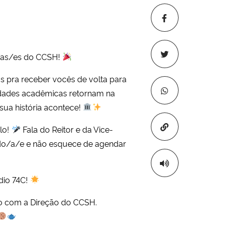
/as/es do CCSH!
 pra receber vocês de volta para
idades acadêmicas retornam na
sua história acontece!
Copiar para áre
lo!
Fala do Reitor e da Vice-
ado/a/e e não esquece de agendar
dio 74C!
o com a Direção do CCSH.