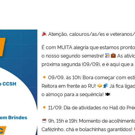
Atenção, calouros/as/es e veteranos
É com MUITA alegria que estamos prontos
o nosso segundo semestre!
As ativ
próxima segunda (09/09), e é aqui que a 
09/09, às 10h: Bora começar com esti
Reitora em frente ao RU!
Já fica lig
o almoço para a sequência! 🍽
11/09: Dia de atividades no Hall do Pré
9h, 15h e 19h: Momento de acolhiment
Cafézinho, chá e bolachinhas garantidos!