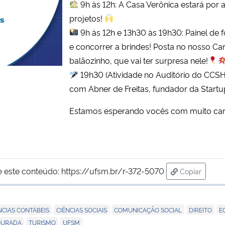
9h às 12h: A Casa Verônica estará por 
projetos!
9h às 12h e 13h30 às 19h30: Painel de f
e concorrer a brindes! Posta no nosso Ca
balãozinho, que vai ter surpresa nele!
19h30 (Atividade no Auditório do CCSH,
com Abner de Freitas, fundador da Start
Estamos esperando vocês com muito car
e este conteúdo:
https://ufsm.br/r-372-5070
Copiar
para área d
,
,
,
,
NCIAS CONTÁBEIS
CIÊNCIAS SOCIAIS
COMUNICAÇÃO SOCIAL
DIREITO
E
,
,
OURADA
TURISMO
UFSM