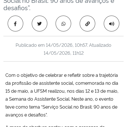
Ministério da Cidadania
desafios”.
Ministério da Saúde
Copiar para área 
Ministério de Minas e Energia
Publicado em
14/05/2026, 10h57
. Atualizado
Ministério da Ciência, Tecnologia, Inovações e Comunicações
14/05/2026, 11h12
Ministério do Meio Ambiente
Com o objetivo de celebrar e refletir sobre a trajetória
Ministério do Turismo
da profissão de assistente social, comemorada no dia
15 de maio, a UFSM realizou, nos dias 12 e 13 de maio,
Ministério do Desenvolvimento Regional
a Semana do Assistente Social. Neste ano, o evento
teve como tema “Serviço Social no Brasil: 90 anos de
Controladoria-Geral da União
avanços e desafios”.
Ministério da Mulher, da Família e dos Direitos Humanos
A mesa de abertura contou com a presença da