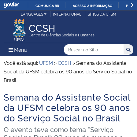
COMUNICA BR
ACESSO À INFORMAÇÃO
PARTI
Casa Civil
LANGUAGES
INTERNATIONAL
SÍTIOS DA UFSM
IR
PARA
CCSH
Ministério da Justiça e Segurança Pública
O
Centro de Ciências Sociais e Humanas
CONTEÚDO
Ministério da Defesa
Buscar no no Sítio
Busca
Busca:
Menu Principal do Sítio
Menu
Busc
Ministério das Relações Exteriores
Você está aqui:
UFSM
>
CCSH
>
Semana do Assistente
Social da UFSM celebra os 90 anos do Serviço Social no
Ministério da Economia
Brasil
Semana do Assistente Social
Ministério da Infraestrutura
Início do conteúdo
da UFSM celebra os 90 anos
Ministério da Agricultura, Pecuária e Abastecimento
do Serviço Social no Brasil
Ministério da Educação
O evento teve como tema “Serviço
Social no Brasil: 90 anos de avanços e