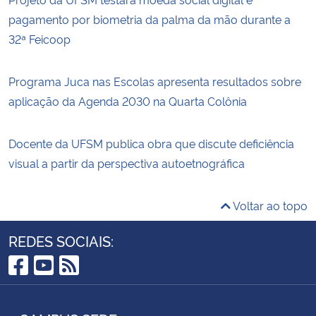
pagamento por biometria da palma da mão durante a
32ª Feicoop
Programa Juca nas Escolas apresenta resultados sobre
aplicação da Agenda 2030 na Quarta Colônia
Docente da UFSM publica obra que discute deficiência
visual a partir da perspectiva autoetnográfica
Voltar ao topo
REDES SOCIAIS:
Facebook
YouTube
RSS