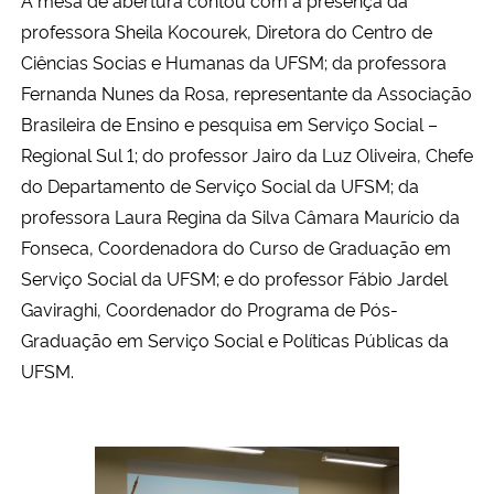
professora Sheila Kocourek, Diretora do Centro de
Secretaria-Geral
Ciências Socias e Humanas da UFSM; da professora
Fernanda Nunes da Rosa, representante da Associação
Secretaria de Governo
Brasileira de Ensino e pesquisa em Serviço Social –
Regional Sul 1; do professor Jairo da Luz Oliveira, Chefe
Gabinete de Segurança Institucional
do Departamento de Serviço Social da UFSM; da
professora Laura Regina da Silva Câmara Maurício da
Advocacia-Geral da União
Fonseca, Coordenadora do Curso de Graduação em
Serviço Social da UFSM; e do professor Fábio Jardel
Banco Central do Brasil
Gaviraghi, Coordenador do Programa de Pós-
Graduação em Serviço Social e Políticas Públicas da
Planalto
UFSM.