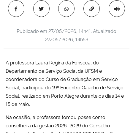
Ministério da Cidadania
Copiar para área 
Ministério da Saúde
Publicado em
27/05/2026, 14h41
. Atualizado
Ministério de Minas e Energia
27/05/2026, 14h53
Ministério da Ciência, Tecnologia, Inovações e Comunicações
A professora
Laura Regina da Fonseca, do
Ministério do Meio Ambiente
Departamento de Serviço Social da UFSM e
coordenadora do Curso de Graduação em Serviço
Ministério do Turismo
Social, participou do 19º Encontro Gaúcho de Serviço
Social, realizado em Porto Alegre durante os dias 14 e
Ministério do Desenvolvimento Regional
15 de Maio.
Controladoria-Geral da União
Na ocasião, a professora tomou posse como
conselheira da gestão 2026–2029 do Conselho
Ministério da Mulher, da Família e dos Direitos Humanos