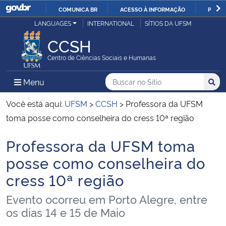
COMUNICA BR
ACESSO À INFORMAÇÃO
PARTI
Casa Civil
LANGUAGES
INTERNATIONAL
SÍTIOS DA UFSM
IR
PARA
CCSH
Ministério da Justiça e Segurança Pública
O
Centro de Ciências Sociais e Humanas
CONTEÚDO
Ministério da Defesa
Buscar no no Sítio
Busca
Busca:
Menu Principal do Sítio
Menu
Busc
Ministério das Relações Exteriores
Você está aqui:
UFSM
>
CCSH
>
Professora da UFSM
toma posse como conselheira do cress 10ª região
Ministério da Economia
Professora da UFSM toma
Início do conteúdo
Ministério da Infraestrutura
posse como conselheira do
cress 10ª região
Ministério da Agricultura, Pecuária e Abastecimento
Evento ocorreu em Porto Alegre, entre
Ministério da Educação
os dias 14 e 15 de Maio