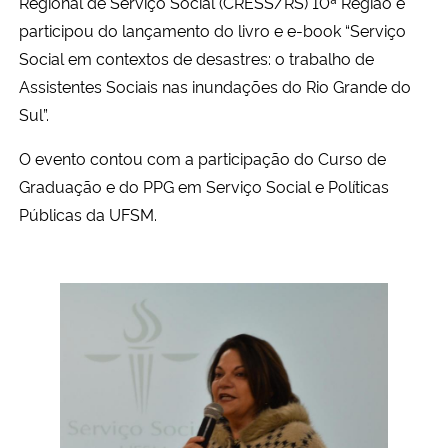
Regional de Serviço Social (CRESS/RS) 10ª Região e
participou do lançamento do livro e e-book “Serviço
Secretaria-Geral
Social em contextos de desastres: o trabalho de
Assistentes Sociais nas inundações do Rio Grande do
Secretaria de Governo
Sul”.
Gabinete de Segurança Institucional
O evento contou com a participação do Curso de
Graduação e do PPG em Serviço Social e Políticas
Advocacia-Geral da União
Públicas da UFSM.
Banco Central do Brasil
Planalto