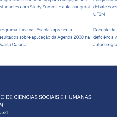
studantes com Study Summit e aula inaugural
debate cons
UFSM
rograma Juca nas Escolas apresenta
Docente da 
esultados sobre aplicação da Agenda 2030 na
deficiência 
uarta Colônia
autoetnográ
O DE CIÊNCIAS SOCIAIS E HUMANAS
74
0521