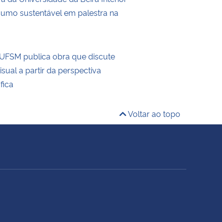
umo sustentável em palestra na
UFSM publica obra que discute
visual a partir da perspectiva
fica
Voltar ao topo