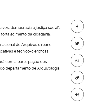
os, democracia e justiça social”,
fortalecimento da cidadania.
rnacional de Arquivos e reúne
ativas e técnico-científicas.
tará com a participação dos
 do departamento de Arquivologia.
Copiar para áre