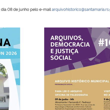
é dia 08 de junho pelo e-mail
arquivohistorico@santamaria.rs.