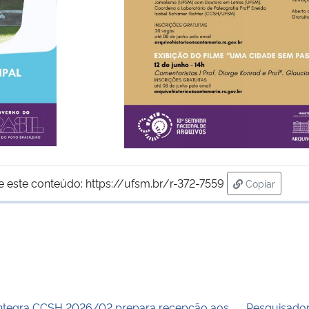
e este conteúdo:
https://ufsm.br/r-372-7559
Copiar
para área de
ntegra CCSH 2026/02 prepara recepção aos
Pesquisadora