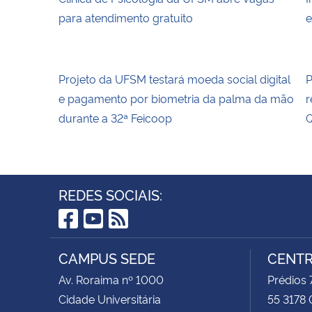
para atendimento gratuito
e
Projeto da UFSM testará moeda social digital
P
e pagamento por biometria da palma da mão
r
durante a 32ª Feicoop
Q
REDES SOCIAIS:
Facebook
YouTube
RSS
CAMPUS SEDE
CENTR
Av. Roraima nº 1000
Prédios 
Cidade Universitária
55 3178 