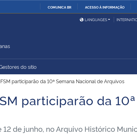
COMUNICA BR
ACESSO À INFORMAÇÃO
Ministério da Defesa
Ministério das Relações
Mini
IR
LANGUAGES
INTERNATI
Exteriores
PARA
O
Ministério da Cidadania
Ministério da Saúde
Mini
CONTEÚDO
manas
Gestores do sítio
Ministério do
Controladoria-Geral da
Mini
Desenvolvimento Regional
União
Famí
UFSM participarão da 10ª Semana Nacional de Arquivos
Hum
SM participarão da 10
Advocacia-Geral da União
Banco Central do Brasil
Plan
e 12 de junho, no Arquivo Histórico Muni