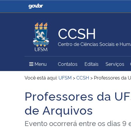
Casa Civil
Ministério da Justiça e
Segurança Pública
CCSH
Ministério da Agricultura,
Ministério da Educação
Centro de Ciências Sociais e Hu
Pecuária e Abastecimento
Menu Principal do Sítio
Menu
Contatos
Editais
Serviços
Ministério do Meio Ambiente
Ministério do Turismo
Você está aqui:
UFSM
>
CCSH
>
Professores da 
Professores da UF
Início do conteúdo
Secretaria de Governo
Gabinete de Segurança
de Arquivos
Institucional
Evento ocorrerá entre os dias 9 