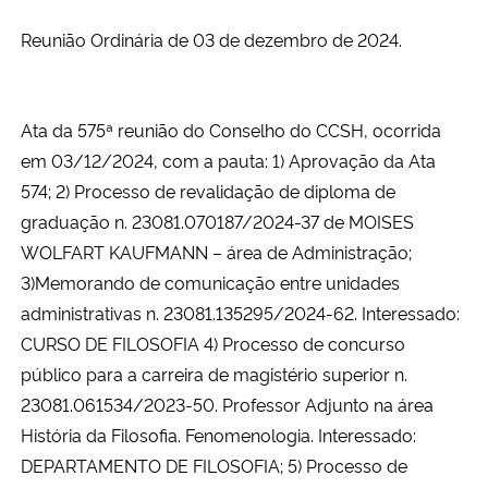
Ministério da Cidadania
Reunião Ordinária de 03 de dezembro de 2024.
Ministério da Saúde
Ata da 575ª reunião do Conselho do CCSH, ocorrida
Ministério de Minas e Energia
em 03/12/2024, com a pauta: 1) Aprovação da Ata
574; 2) Processo de revalidação de diploma de
Ministério da Ciência, Tecnologia, Inovações e Comunicações
graduação n. 23081.070187/2024-37 de MOISES
WOLFART KAUFMANN – área de Administração;
Ministério do Meio Ambiente
3)Memorando de comunicação entre unidades
Ministério do Turismo
administrativas n. 23081.135295/2024-62. Interessado:
CURSO DE FILOSOFIA 4) Processo de concurso
Ministério do Desenvolvimento Regional
público para a carreira de magistério superior n.
23081.061534/2023-50. Professor Adjunto na área
Controladoria-Geral da União
História da Filosofia. Fenomenologia. Interessado:
DEPARTAMENTO DE FILOSOFIA; 5) Processo de
Ministério da Mulher, da Família e dos Direitos Humanos