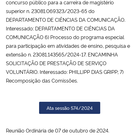
concurso público para a carreira de magistério
superior n. 23081.069323/2023-65 do
Secretaria-Geral
DEPARTAMENTO DE CIÊNCIAS DA COMUNICAÇÃO.
Interessado: DEPARTAMENTO DE CIÊNCIAS DA
Secretaria de Governo
COMUNICAÇÃO 6) Processo do programa especial
para participação em atividades de ensino, pesquisa e
Gabinete de Segurança Institucional
extensão n. 23081.143565/2024-17. ENCAMINHA
SOLICITAÇÃO DE PRESTAÇÃO DE SERVIÇO
Advocacia-Geral da União
VOLUNTÁRIO. Interessado: PHILLIPP DIAS GRIPP; 7)
Recomposição das Comissões.
Banco Central do Brasil
Planalto
Ata sessão 574/2024
Reunião Ordinária de 07 de outubro de 2024.