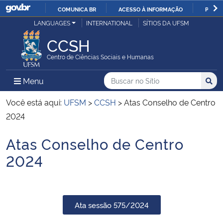
COMUNICA BR
ACESSO À INFORMAÇÃO
PARTI
Casa Civil
LANGUAGES
INTERNATIONAL
SÍTIOS DA UFSM
IR
PARA
CCSH
Ministério da Justiça e Segurança Pública
O
Centro de Ciências Sociais e Humanas
CONTEÚDO
Ministério da Defesa
Buscar no no Sítio
Busca
Busca:
Menu Principal do Sítio
Menu
Busc
Ministério das Relações Exteriores
Você está aqui:
UFSM
>
CCSH
>
Atas Conselho de Centro
2024
Ministério da Economia
Atas Conselho de Centro
Início do conteúdo
Ministério da Infraestrutura
2024
Ministério da Agricultura, Pecuária e Abastecimento
Ata sessão 575/2024
Ministério da Educação