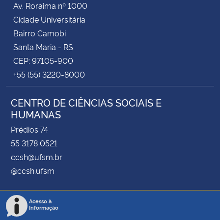
Av. Roraima nº 1000
Cidade Universitária
Secretaria-Geral
Bairro Camobi
Santa Maria - RS
Secretaria de Governo
CEP: 97105-900
+55 (55) 3220-8000
Gabinete de Segurança Institucional
CENTRO DE CIÊNCIAS SOCIAIS E
Advocacia-Geral da União
HUMANAS
Banco Central do Brasil
Prédios 74
55 3178 0521
Planalto
ccsh@ufsm.br
@ccsh.ufsm
Acesso à
Informação