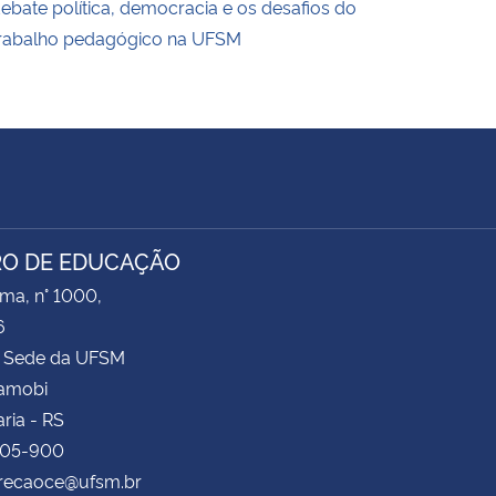
ebate política, democracia e os desafios do
rabalho pedagógico na UFSM
O DE EDUCAÇÃO
ima, n° 1000,
6
 Sede da UFSM
Camobi
ria - RS
105-900
irecaoce@ufsm.br