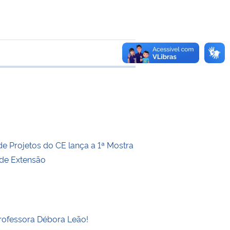
e transferência
de Projetos do CE lança a 1ª Mostra
 de Extensão
rofessora Débora Leão!