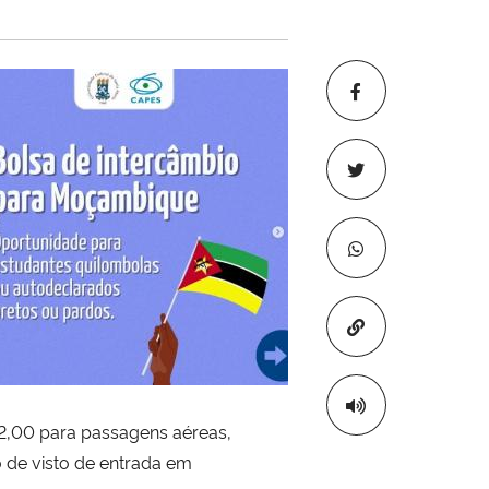
Copiar para áre
72,00 para passagens aéreas,
 de visto de entrada em