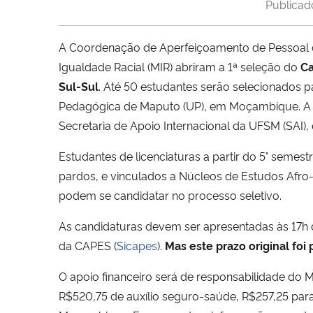
Publica
A Coordenação de Aperfeiçoamento de Pessoal de
Igualdade Racial (MIR) abriram a 1ª seleção do
Ca
Sul-Sul
. Até 50 estudantes serão selecionados p
Pedagógica de Maputo (UP), em Moçambique. A i
Secretaria de Apoio Internacional da UFSM (SAI)
Estudantes de licenciaturas a partir do 5° semes
pardos, e vinculados a Núcleos de Estudos Afro-B
podem se candidatar no processo seletivo.
As candidaturas devem ser apresentadas às 17h d
da CAPES (
Sicapes
).
Mas este prazo original foi
O apoio financeiro será de responsabilidade do 
R$520,75 de auxílio seguro-saúde, R$257,25 par