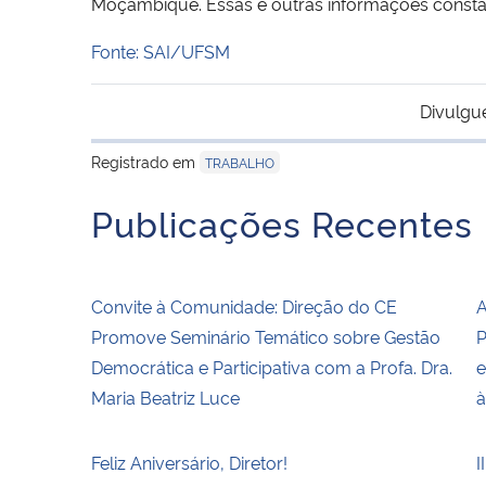
Moçambique. Essas e outras informações cons
Fonte: SAI/UFSM
Divulgu
Registrado em
TRABALHO
Publicações Recentes
Convite à Comunidade: Direção do CE
A
Promove Seminário Temático sobre Gestão
P
Democrática e Participativa com a Profa. Dra.
e
Maria Beatriz Luce
à
Feliz Aniversário, Diretor!
I