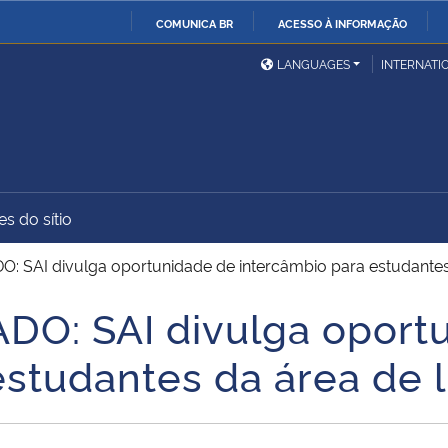
COMUNICA BR
ACESSO À INFORMAÇÃO
Ministério da Defesa
Ministério das Relações
Mini
IR
LANGUAGES
INTERNATI
Exteriores
PARA
O
Ministério da Cidadania
Ministério da Saúde
Mini
CONTEÚDO
s do sítio
Ministério do
Controladoria-Geral da
Mini
Desenvolvimento Regional
União
Famí
SAI divulga oportunidade de intercâmbio para estudantes d
Hum
: SAI divulga oportu
Advocacia-Geral da União
Banco Central do Brasil
Plan
studantes da área de l