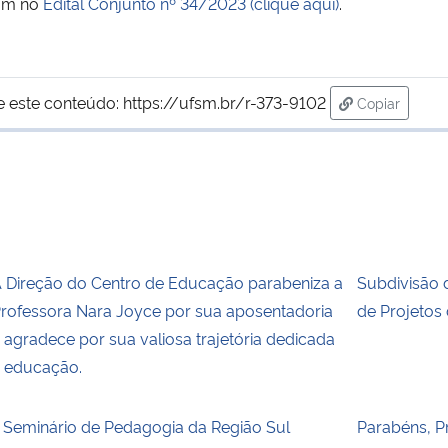
tam no
Edital Conjunto nº 34/2023 (clique aqui)
.
e este conteúdo:
https://ufsm.br/r-373-9102
Copiar
para área d
 Direção do Centro de Educação parabeniza a
Subdivisão 
rofessora Nara Joyce por sua aposentadoria
de Projetos
 agradece por sua valiosa trajetória dedicada
 educação.
I Seminário de Pedagogia da Região Sul
Parabéns, P