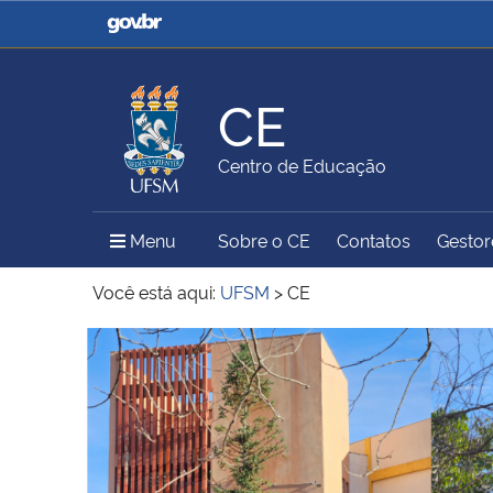
Casa Civil
Ministério da Justiça e
Segurança Pública
CE
Ministério da Agricultura,
Ministério da Educação
Centro de Educação
Pecuária e Abastecimento
Menu Principal do Sítio
Menu
Sobre o CE
Contatos
Gestore
Ministério do Meio Ambiente
Ministério do Turismo
Você está aqui:
UFSM
>
CE
Início do conteúdo
Secretaria de Governo
Gabinete de Segurança
Institucional