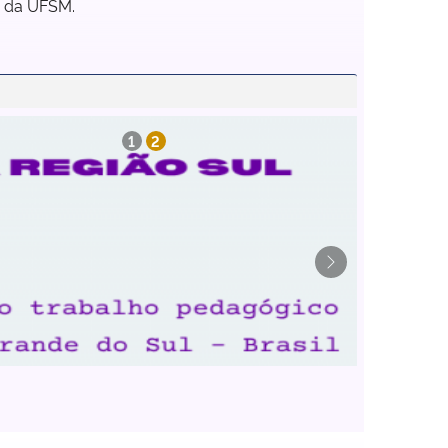
a da UFSM.
1
2
Next