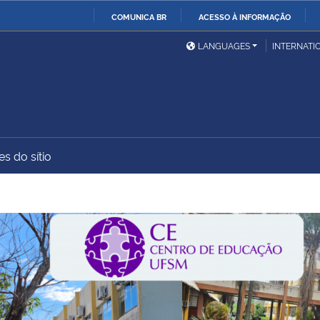
COMUNICA BR
ACESSO À INFORMAÇÃO
Ministério da Defesa
Ministério das Relações
Mini
IR
LANGUAGES
INTERNATI
Exteriores
PARA
O
Ministério da Cidadania
Ministério da Saúde
Mini
CONTEÚDO
s do sítio
Ministério do
Controladoria-Geral da
Mini
Desenvolvimento Regional
União
Famí
Hum
Advocacia-Geral da União
Banco Central do Brasil
Plan