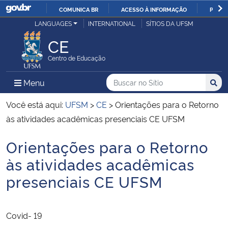
COMUNICA BR
ACESSO À INFORMAÇÃO
PARTI
Casa Civil
LANGUAGES
INTERNATIONAL
SÍTIOS DA UFSM
IR
PARA
CE
Ministério da Justiça e Segurança Pública
O
Centro de Educação
CONTEÚDO
Ministério da Defesa
Buscar no no Sítio
Busca
Busca:
Menu Principal do Sítio
Menu
Busc
Ministério das Relações Exteriores
Você está aqui:
UFSM
>
CE
>
Orientações para o Retorno
às atividades acadêmicas presenciais CE UFSM
Ministério da Economia
Orientações para o Retorno
Início do conteúdo
Ministério da Infraestrutura
às atividades acadêmicas
presenciais CE UFSM
Ministério da Agricultura, Pecuária e Abastecimento
Ministério da Educação
Covid- 19