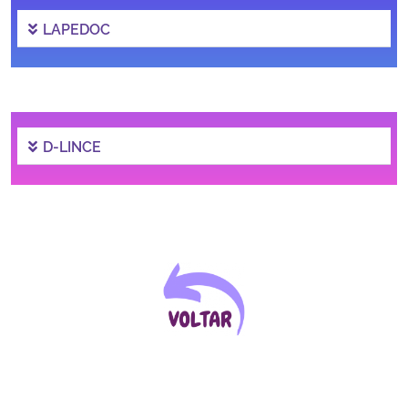
Ministério da Cidadania
LAPEDOC
Ministério da Saúde
Ministério de Minas e Energia
D-LINCE
Ministério da Ciência, Tecnologia, Inovações e Comunicações
Ministério do Meio Ambiente
Ministério do Turismo
Ministério do Desenvolvimento Regional
Controladoria-Geral da União
Ministério da Mulher, da Família e dos Direitos Humanos