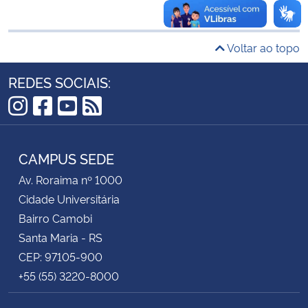
Secretaria-Geral
Voltar ao topo
Secretaria de Governo
REDES SOCIAIS:
Gabinete de Segurança Institucional
Instagram
Facebook
YouTube
RSS
Advocacia-Geral da União
CAMPUS SEDE
Banco Central do Brasil
Av. Roraima nº 1000
Cidade Universitária
Planalto
Bairro Camobi
Santa Maria - RS
CEP: 97105-900
+55 (55) 3220-8000