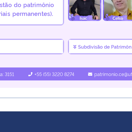
estão do patrimônio
iais permanentes).
Subdivisão de Patrimôn
a: 3151
+55 (55) 3220 8274
patrimonio.ce@uf