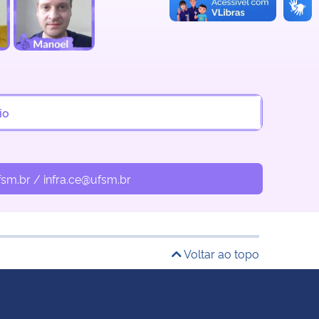
io
sm.br / infra.ce@ufsm.br
Voltar ao topo