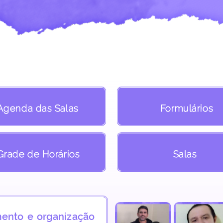
Agenda das Salas
Formulários
Grade de Horários
Salas
ento e organização