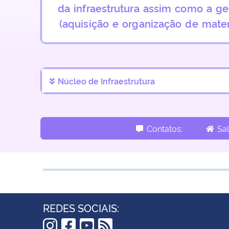
da infraestrutura assim como a g
(aquisição e organização de mater
Núcleo de Infraestrutura
Contatos:
Sal
REDES SOCIAIS: