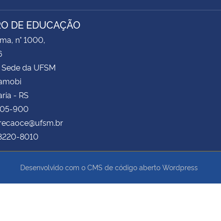
O DE EDUCAÇÃO
ima, n° 1000,
6
 Sede da UFSM
Camobi
ria - RS
105-900
irecaoce@ufsm.br
 3220-8010
Desenvolvido com o CMS de código aberto
Wordpress