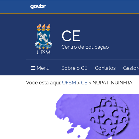
Casa Civil
Ministério da Justiça e
Segurança Pública
CE
Ministério da Agricultura,
Ministério da Educação
Centro de Educação
Pecuária e Abastecimento
Menu Principal do Sítio
Menu
Sobre o CE
Contatos
Gestore
Ministério do Meio Ambiente
Ministério do Turismo
Você está aqui:
UFSM
>
CE
>
NUPAT-NUINFRA
Início do conteúdo
Secretaria de Governo
Gabinete de Segurança
Institucional