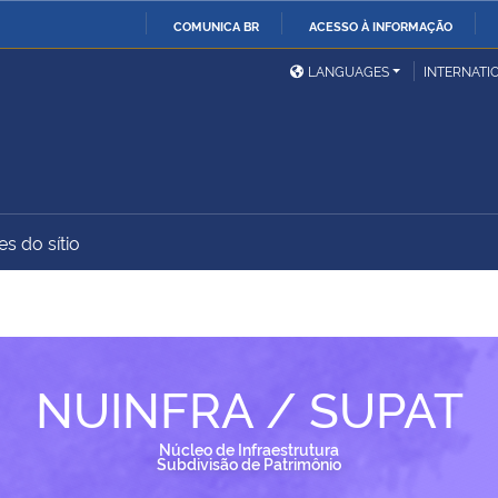
COMUNICA BR
ACESSO À INFORMAÇÃO
Ministério da Defesa
Ministério das Relações
Mini
IR
LANGUAGES
INTERNATI
Exteriores
PARA
O
Ministério da Cidadania
Ministério da Saúde
Mini
CONTEÚDO
s do sítio
Ministério do
Controladoria-Geral da
Mini
Desenvolvimento Regional
União
Famí
Hum
Advocacia-Geral da União
Banco Central do Brasil
Plan
NUINFRA / SUPAT
Núcleo de Infraestrutura
Subdivisão de Patrimônio