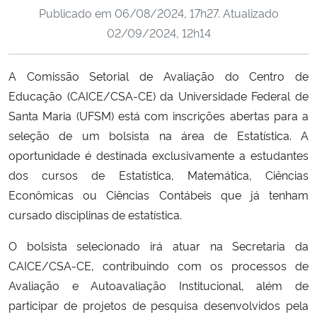
Publicado em
06/08/2024, 17h27
. Atualizado
Ministério da Cidadania
02/09/2024, 12h14
Ministério da Saúde
A Comissão Setorial de Avaliação do Centro de
Ministério de Minas e Energia
Educação (CAICE/CSA-CE) da Universidade Federal de
Santa Maria (UFSM) está com inscrições abertas para a
Ministério da Ciência, Tecnologia, Inovações e Comunicações
seleção de um bolsista na área de Estatística. A
oportunidade é destinada exclusivamente a estudantes
Ministério do Meio Ambiente
dos cursos de Estatística, Matemática, Ciências
Econômicas ou Ciências Contábeis que já tenham
Ministério do Turismo
cursado disciplinas de estatística.
Ministério do Desenvolvimento Regional
O bolsista selecionado irá atuar na Secretaria da
CAICE/CSA-CE, contribuindo com os processos de
Controladoria-Geral da União
Avaliação e Autoavaliação Institucional, além de
participar de projetos de pesquisa desenvolvidos pela
Ministério da Mulher, da Família e dos Direitos Humanos