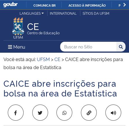
COMUNICA BR
ACESSO À INFORMAÇÃO
PARTI
Casa Civil
LANGUAGES
INTERNATIONAL
SÍTIOS DA UFSM
IR
PARA
CE
Ministério da Justiça e Segurança Pública
O
Centro de Educação
CONTEÚDO
Ministério da Defesa
Buscar no no Sítio
Busca
Busca:
Menu Principal do Sítio
Menu
Busc
Ministério das Relações Exteriores
Você está aqui:
UFSM
>
CE
>
CAICE abre inscrições para
bolsa na área de Estatística
Ministério da Economia
CAICE abre inscrições para
Início do conteúdo
Ministério da Infraestrutura
bolsa na área de Estatística
Ministério da Agricultura, Pecuária e Abastecimento
Copiar para área 
Ministério da Educação