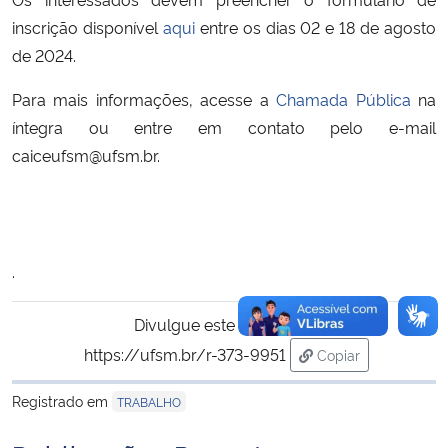
inscrição disponível
aqui
entre os dias 02 e 18 de agosto
de 2024.
Para mais informações, acesse a
Chamada Pública
na
íntegra ou entre em contato pelo e-mail
caiceufsm@ufsm.br.
.
Divulgue este conteúdo:
https://ufsm.br/r-373-9951
Copiar
para área de tran
Registrado em
TRABALHO