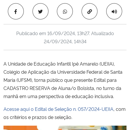
Ministério da Cidadania
Copiar para área 
Ministério da Saúde
Publicado em
16/09/2024, 13h27
. Atualizado
Ministério de Minas e Energia
24/09/2024, 14h34
Ministério da Ciência, Tecnologia, Inovações e Comunicações
A Unidade de Educação Infantil Ipê Amarelo (UEIIA),
Ministério do Meio Ambiente
Colégio de Aplicação da Universidade Federal de Santa
Maria (UFSM), torna público que presente Edital para
Ministério do Turismo
CADASTRO RESERVA de Aluna/o Bolsista, no turno da
manhã em uma perspectiva de educação inclusiva.
Ministério do Desenvolvimento Regional
Acesse aqui o Edital de Seleção n. 057/2024-UEIIA
, com
Controladoria-Geral da União
os critérios e prazos de seleção.
Ministério da Mulher, da Família e dos Direitos Humanos