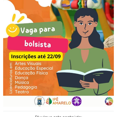
Secretaria-Geral
Secretaria de Governo
Gabinete de Segurança Institucional
Advocacia-Geral da União
Banco Central do Brasil
Planalto
Divulgue este conteúdo: