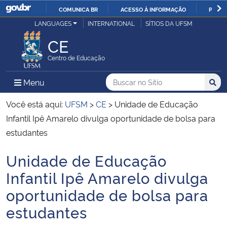
COMUNICA BR
ACESSO À INFORMAÇÃO
PARTI
Casa Civil
LANGUAGES
INTERNATIONAL
SÍTIOS DA UFSM
IR
PARA
CE
Ministério da Justiça e Segurança Pública
O
Centro de Educação
CONTEÚDO
Ministério da Defesa
Buscar no no Sítio
Busca
Busca:
Menu Principal do Sítio
Menu
Busc
Ministério das Relações Exteriores
Você está aqui:
UFSM
>
CE
>
Unidade de Educação
Infantil Ipê Amarelo divulga oportunidade de bolsa para
Ministério da Economia
estudantes
Unidade de Educação
Ministério da Infraestrutura
Início do conteúdo
Infantil Ipê Amarelo divulga
Ministério da Agricultura, Pecuária e Abastecimento
oportunidade de bolsa para
estudantes
Ministério da Educação