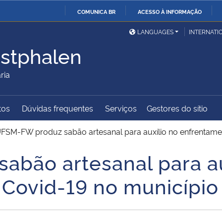
COMUNICA BR
ACESSO À INFORMAÇÃO
Ministério da Defesa
Ministério das Relações
Mini
IR
LANGUAGES
INTERNATI
Exteriores
PARA
stphalen
O
Ministério da Cidadania
Ministério da Saúde
Mini
CONTEÚDO
ria
tos
Dúvidas frequentes
Serviços
Gestores do sítio
Ministério do
Controladoria-Geral da
Mini
Desenvolvimento Regional
União
Famí
FSM-FW produz sabão artesanal para auxílio no enfrentame
Hum
bão artesanal para au
Advocacia-Geral da União
Banco Central do Brasil
Plan
Covid-19 no município