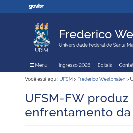
Casa Civil
Ministério da Justiça e
Segurança Pública
Frederico We
Ministério da Agricultura,
Ministério da Educação
Universidade Federal de Santa Ma
Pecuária e Abastecimento
Menu Principal do Sítio
Menu
Ingresso 2026
Editais
Conta
Ministério do Meio Ambiente
Ministério do Turismo
Você está aqui:
UFSM
>
Frederico Westphalen
>
U
UFSM-FW produz sa
Início do conteúdo
Secretaria de Governo
Gabinete de Segurança
enfrentamento da 
Institucional