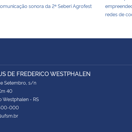
omunicação sonora da 2ª Seberi Agrofest
empreended
redes de c
S DE FREDERICO WESTPHALEN
de Setembro, s/n
Km 40
o Westphalen - RS
400-000
ufsm.br