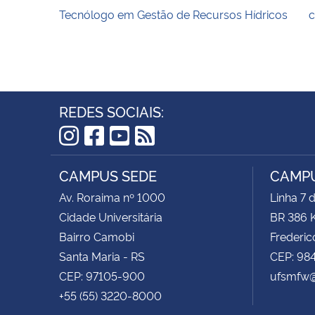
Tecnólogo em Gestão de Recursos Hídricos
c
REDES SOCIAIS:
Instagram
Facebook
YouTube
RSS
CAMPUS SEDE
CAMPU
Av. Roraima nº 1000
Linha 7 
Cidade Universitária
BR 386 
Bairro Camobi
Frederic
Santa Maria - RS
CEP: 98
CEP: 97105-900
ufsmfw@
+55 (55) 3220-8000