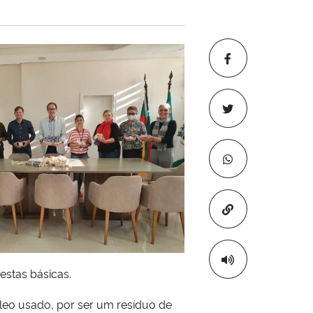
Copiar para áre
estas básicas.
 óleo usado, por ser um resíduo de