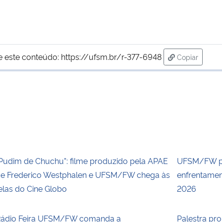
e este conteúdo:
https://ufsm.br/r-377-6948
Copiar
para área d
Pudim de Chuchu”: filme produzido pela APAE
UFSM/FW p
e Frederico Westphalen e UFSM/FW chega às
enfrentamen
elas do Cine Globo
2026
ádio Feira UFSM/FW comanda a
Palestra p