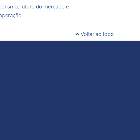
orismo, futuro do mercado e
ooperação
Voltar ao topo