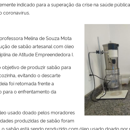
ortemente indicado para a superação da crise na saúde pública
o coronavírus.
professora Melina de Souza Mota
ução de sabão artesanal com óleo
ciplina de Atitude Empreendedora I.
o objetivo de produzir sabão para
 cozinha, evitando o descarte
deia foi retomada frente a
to para o enfrentamento da
 óleo usado doado pelos moradores
unidades produzidas de sabão foram
, o sabão está sendo produzido com óleo usado doado por r