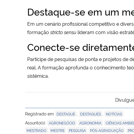
Destaque-se em um me
Em um cenário profissional competitivo e divers
formação
stricto sensu
lideram com visão estratég
Conecte-se diretament
Participe de pesquisas de ponta e projetos de
real. A formação aprofunda o conhecimento teó
sistêmica.
Divulgue
Registrado em
,
,
DESTAQUE
DESTAQUES
NOTÍCIAS
,
,
Assunto(s):
AGRONEGÓCIO
AGRONOMIA
CIÊNCIAS AMBIE
,
,
,
,
MESTRADO
MESTRE
PESQUISA
PÓS-AGRADUAÇÃO
PR