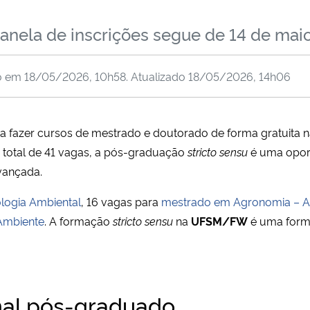
janela de inscrições segue de 14 de mai
o em
18/05/2026, 10h58
. Atualizado
18/05/2026, 14h06
azer cursos de mestrado e doutorado de forma gratuita 
 total de 41 vagas, a pós-graduação
stricto sensu
é uma oport
vançada.
logia Ambiental
, 16 vagas para
mestrado em Agronomia – Ag
Ambiente
. A formação
stricto sensu
na
UFSM/FW
é uma forma
onal pós-graduado