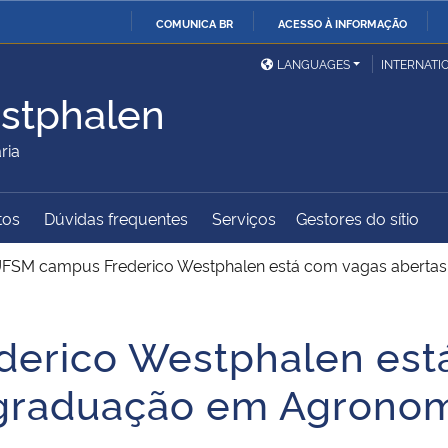
COMUNICA BR
ACESSO À INFORMAÇÃO
Ministério da Defesa
Ministério das Relações
Mini
IR
LANGUAGES
INTERNATI
Exteriores
PARA
stphalen
O
Ministério da Cidadania
Ministério da Saúde
Mini
CONTEÚDO
ria
tos
Dúvidas frequentes
Serviços
Gestores do sítio
Ministério do
Controladoria-Geral da
Mini
Desenvolvimento Regional
União
Famí
FSM campus Frederico Westphalen está com vagas aberta
Hum
erico Westphalen est
Advocacia-Geral da União
Banco Central do Brasil
Plan
-graduação em Agronom