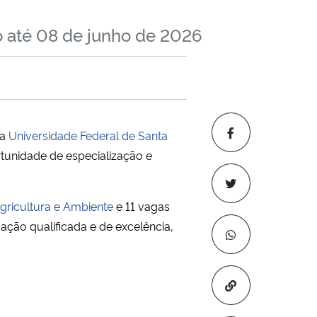
o até 08 de junho de 2026
na
Universidade Federal de Santa
unidade de especialização e
ricultura e Ambiente
e 11 vagas
ção qualificada e de excelência,
Copiar para áre