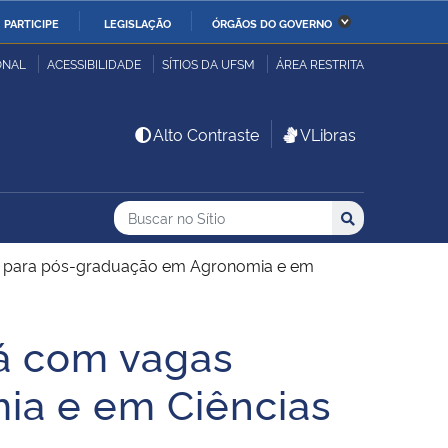
PARTICIPE
LEGISLAÇÃO
ÓRGÃOS DO GOVERNO
stério da Economia
Ministério da Infraestrutura
ONAL
ACESSIBILIDADE
SÍTIOS DA UFSM
ÁREA RESTRITA
stério de Minas e Energia
Ministério da Ciência,
Alto Contraste
VLibras
Tecnologia, Inovações e
Comunicações
Buscar no no Sítio
Busca
Busca:
Buscar
stério da Mulher, da
Secretaria-Geral
lia e dos Direitos
s para pós-graduação em Agronomia e em
anos
á com vagas
alto
ia e em Ciências