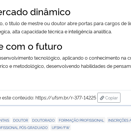
rcado dinâmico
o, o título de mestre ou doutor abre portas para cargos de l
ica, alta capacidade técnica e inteligência analítica.
e com o futuro
 desenvolvimento tecnológico, aplicando o conhecimento na 
rico e metodológico, desenvolvendo habilidades de pensamen
 este conteúdo:
https://ufsm.br/r-377-14225
Copiar
para área d
,
,
,
,
NTAIS
DOUTOR
DOUTORADO
FORMAÇÃO PROFISSIONAL
INSCRIÇÕES 
,
OFISSIONAL PÓS-GRADUADO
UFSM/FW