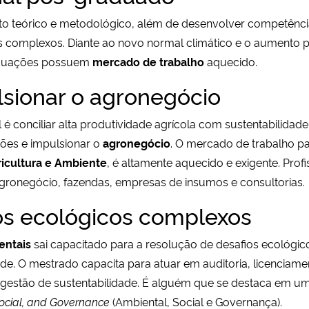
nto teórico e metodológico, além de desenvolver competência
mas complexos. Diante ao novo normal climático e o aumento
aduações possuem
mercado de trabalho
aquecido.
lsionar o agronegócio
é conciliar alta produtividade agrícola com sustentabilidade
ções e impulsionar o
agronegócio
. O mercado de trabalho p
icultura e Ambiente
, é altamente aquecido e exigente. Prof
ronegócio, fazendas, empresas de insumos e consultorias.
os ecológicos complexos
entais
sai capacitado para a resolução de desafios ecológi
e. O mestrado capacita para atuar em auditoria, licenciam
e gestão de sustentabilidade. É alguém que se destaca em 
Social, and Governance
(Ambiental, Social e Governança).