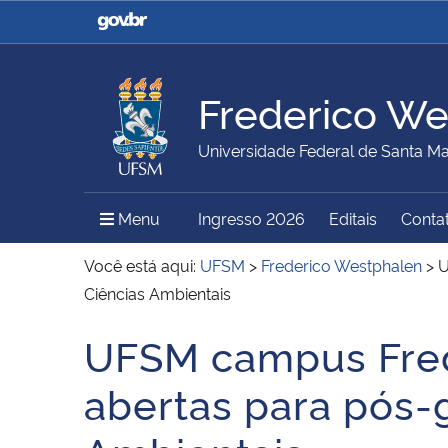
Casa Civil
Ministério da Justiça e
Segurança Pública
Frederico We
Ministério da Agricultura,
Ministério da Educação
Universidade Federal de Santa Ma
Pecuária e Abastecimento
Menu Principal do Sítio
Menu
Ingresso 2026
Editais
Conta
Ministério do Meio Ambiente
Ministério do Turismo
Você está aqui:
UFSM
>
Frederico Westphalen
>
U
Ciências Ambientais
UFSM campus Fred
Secretaria de Governo
Gabinete de Segurança
Início do conteúdo
Institucional
abertas para pós