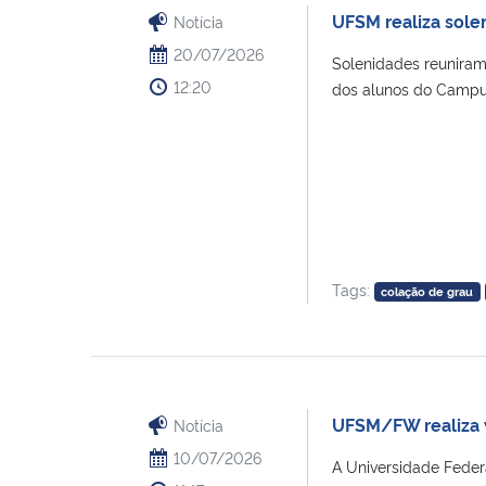
UFSM realiza sole
Notícia
20/07/2026
Solenidades reuniram
12:20
dos alunos do Campus 
Tags:
colação de grau
UFSM/FW realiza w
Notícia
10/07/2026
A Universidade Fede