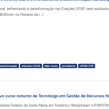
oral: enfrentando a desinformação nas Eleições 2026” será realizado
8h30min, no Plenário da [...]
esinformação
eleições 2026
fake news
jornalismo
UFSM/FW
o curso noturno de Tecnólogo em Gestão de Recursos Hí
idade Federal de Santa Maria em Frederico Westphalen (UFSM/FW