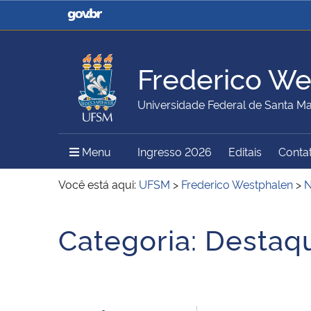
Casa Civil
Ministério da Justiça e
Segurança Pública
Frederico We
Ministério da Agricultura,
Ministério da Educação
Universidade Federal de Santa Ma
Pecuária e Abastecimento
Menu Principal do Sítio
Menu
Ingresso 2026
Editais
Conta
Ministério do Meio Ambiente
Ministério do Turismo
Você está aqui:
UFSM
>
Frederico Westphalen
>
N
Início do conteúdo
Categoria:
Destaq
Secretaria de Governo
Gabinete de Segurança
Institucional