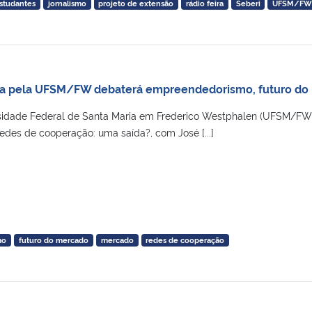
studantes
jornalismo
projeto de extensão
rádio feira
Seberi
UFSM/F
da pela UFSM/FW debaterá empreendedorismo, futuro do
idade Federal de Santa Maria em Frederico Westphalen (UFSM/FW
edes de cooperação: uma saída?, com José [...]
mo
futuro do mercado
mercado
redes de cooperação