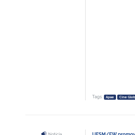
Tags:
Apae
Cine Glo
UFSM/FW promove 
Notícia