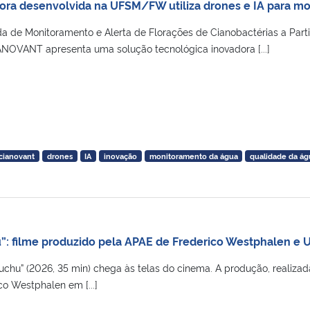
ora desenvolvida na UFSM/FW utiliza drones e IA para mo
a de Monitoramento e Alerta de Florações de Cianobactérias a Parti
IANOVANT apresenta uma solução tecnológica inovadora [...]
cianovant
drones
IA
inovação
monitoramento da água
qualidade da ág
: filme produzido pela APAE de Frederico Westphalen e
chu” (2026, 35 min) chega às telas do cinema. A produção, realizad
o Westphalen em [...]