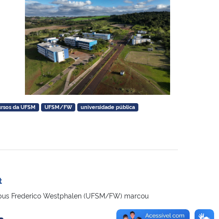
ursos da UFSM
UFSM/FW
universidade pública
t
campus Frederico Westphalen (UFSM/FW) marcou