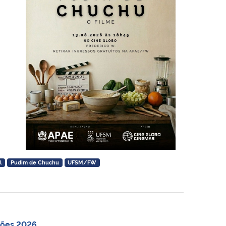
l
Pudim de Chuchu
UFSM/FW
ções 2026