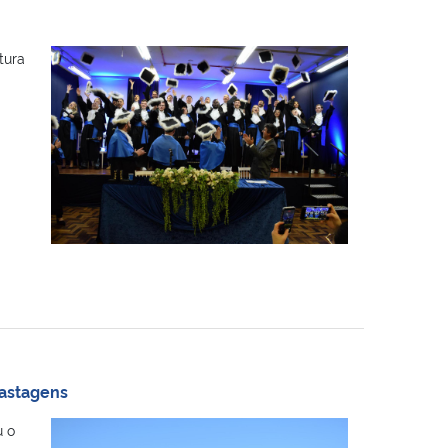
tura
pastagens
u o