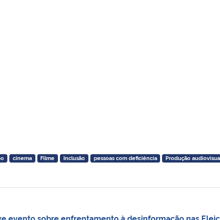
bo
cinema
Filme
Inclusão
pessoas com deficiência
Produção audiovisua
evento sobre enfrentamento à desinformação nas Elei