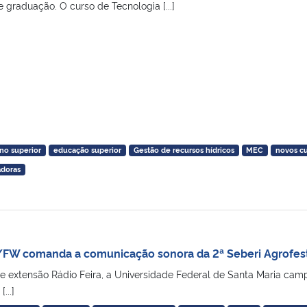
 graduação. O curso de Tecnologia [...]
no superior
educação superior
Gestão de recursos hídricos
MEC
novos c
adoras
/FW comanda a comunicação sonora da 2ª Seberi Agrofes
de extensão Rádio Feira, a Universidade Federal de Santa Maria 
...]