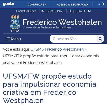
COMUNICA BR
ACESSO À INFORMAÇÃO
PARTI
Casa Civil
LANGUAGES
INTERNATIONAL
SÍTIOS DA UFSM
IR
PARA
Frederico Westphalen
Ministério da Justiça e Segurança Pública
O
Universidade Federal de Santa Maria
CONTEÚDO
Ministério da Defesa
Buscar no no Sítio
Busca
Busca:
Menu Principal do Sítio
Menu
Busc
Ministério das Relações Exteriores
Você está aqui:
UFSM
>
Frederico Westphalen
>
UFSM/FW propõe estudo para impulsionar economia
Ministério da Economia
criativa em Frederico Westphalen
UFSM/FW propõe estudo
Ministério da Infraestrutura
Início do conteúdo
para impulsionar economia
Ministério da Agricultura, Pecuária e Abastecimento
criativa em Frederico
Westphalen
Ministério da Educação