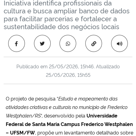
Iniciativa identifica profissionais da
Ministério da Cidadania
cultura e busca ampliar banco de dados
para facilitar parcerias e fortalecer a
Ministério da Saúde
sustentabilidade dos negócios locais
Ministério de Minas e Energia
Copiar para área 
Ministério da Ciência, Tecnologia, Inovações e Comunicações
Publicado em
25/05/2026, 15h46
. Atualizado
Ministério do Meio Ambiente
25/05/2026, 15h55
Ministério do Turismo
O projeto de pesquisa “
Estudo e mapeamento das
Ministério do Desenvolvimento Regional
atividades criativas e culturais no município de Frederico
Westphalen/RS
“, desenvolvido pela
Universidade
Controladoria-Geral da União
Federal de Santa Maria Campus Frederico Westphalen
– UFSM/FW
, propõe um levantamento detalhado sobre
Ministério da Mulher, da Família e dos Direitos Humanos