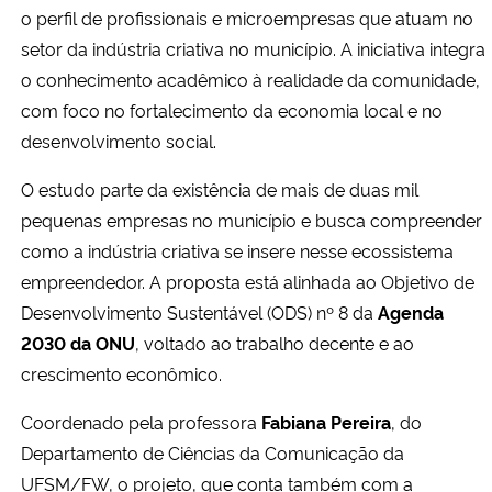
o perfil de profissionais e microempresas que atuam no
setor da indústria criativa no município. A iniciativa integra
Secretaria-Geral
o conhecimento acadêmico à realidade da comunidade,
com foco no fortalecimento da economia local e no
Secretaria de Governo
desenvolvimento social.
Gabinete de Segurança Institucional
O estudo parte da existência de mais de duas mil
pequenas empresas no município e busca compreender
Advocacia-Geral da União
como a indústria criativa se insere nesse ecossistema
empreendedor. A proposta está alinhada ao Objetivo de
Banco Central do Brasil
Desenvolvimento Sustentável (ODS) nº 8 da
Agenda
2030 da ONU
, voltado ao trabalho decente e ao
Planalto
crescimento econômico.
Coordenado pela professora
Fabiana Pereira
, do
Departamento de Ciências da Comunicação da
UFSM/FW, o projeto, que conta também com a