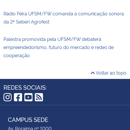
Rádio Feira UFSM/FW comanda a comunicação sonora
da 2ª Seberi Agrofest
Palestra promovida pela UFSM/FW debaterá
empreendedorismo, futuro do mercado e redes de
cooperação
Voltar ao topo
REDES SOCIAIS:
Instagram
Facebook
YouTube
RSS
CAMPUS SEDE
Av. Roraima nº 1000