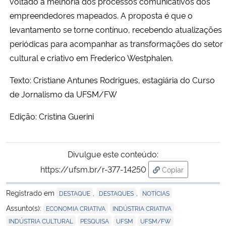
voltado à melhoria dos processos comunicativos dos
empreendedores mapeados. A proposta é que o
levantamento se torne contínuo, recebendo atualizações
periódicas para acompanhar as transformações do setor
cultural e criativo em Frederico Westphalen.
Texto: Cristiane Antunes Rodrigues, estagiária do Curso
de Jornalismo da UFSM/FW
Edição: Cristina Guerini
Divulgue este conteúdo:
https://ufsm.br/r-377-14250
Copiar
para área de tran
Registrado em
,
,
DESTAQUE
DESTAQUES
NOTÍCIAS
,
,
Assunto(s):
ECONOMIA CRIATIVA
INDÚSTRIA CRIATIVA
,
,
,
INDÚSTRIA CULTURAL
PESQUISA
UFSM
UFSM/FW