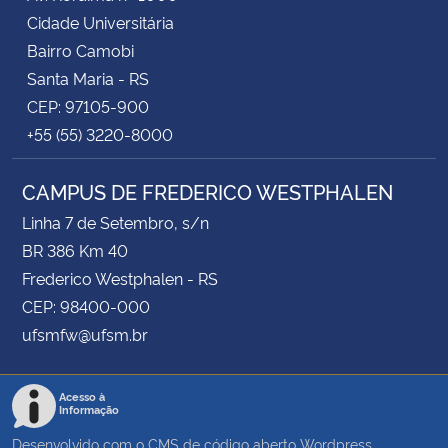
Cidade Universitária
Bairro Camobi
Santa Maria - RS
CEP: 97105-900
+55 (55) 3220-8000
CAMPUS DE FREDERICO WESTPHALEN
Linha 7 de Setembro, s/n
BR 386 Km 40
Frederico Westphalen - RS
CEP: 98400-000
ufsmfw@ufsm.br
Acesso à
Informação
Desenvolvido com o CMS de código aberto
Wordpress