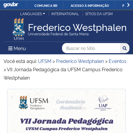
COMUNICA BR
ACESSO À INFORMAÇÃO
PARTI
Casa Civil
LANGUAGES
INTERNATIONAL
SÍTIOS DA UFSM
IR
PARA
Frederico Westphalen
Ministério da Justiça e Segurança Pública
O
Universidade Federal de Santa Maria
CONTEÚDO
Ministério da Defesa
Buscar no no Sítio
Busca
Busca:
Menu Principal do Sítio
Menu
Busc
Ministério das Relações Exteriores
Você está aqui:
UFSM
>
Frederico Westphalen
>
Eventos
>
VII Jornada Pedagógica da UFSM Campus Frederico
Ministério da Economia
Westphalen
Ministério da Infraestrutura
Início do conteúdo
Início do conteúdo
Ministério da Agricultura, Pecuária e Abastecimento
Ministério da Educação