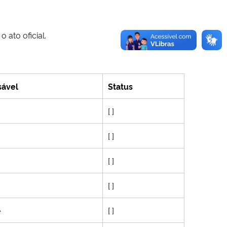
 ato oficial.
ável
Status
[ ]
[ ]
[ ]
[ ]
e
[ ]