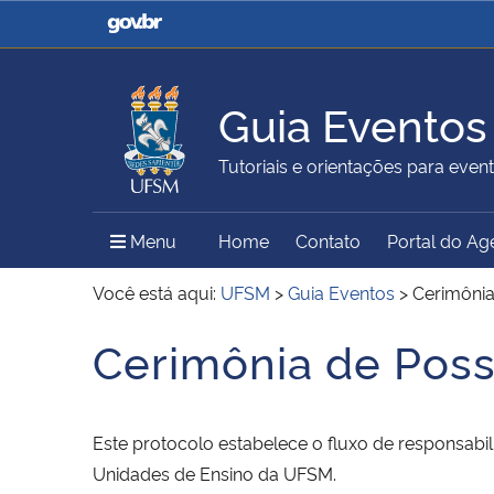
Casa Civil
Ministério da Justiça e
Segurança Pública
Guia Eventos
Ministério da Agricultura,
Ministério da Educação
Tutoriais e orientações para event
Pecuária e Abastecimento
Menu Principal do Sítio
Menu
Home
Contato
Portal do A
Ministério do Meio Ambiente
Ministério do Turismo
Você está aqui:
UFSM
>
Guia Eventos
>
Cerimônia
Cerimônia de Poss
Início do conteúdo
Secretaria de Governo
Gabinete de Segurança
Institucional
Este protocolo estabelece o fluxo de responsabil
Unidades de Ensino da UFSM.