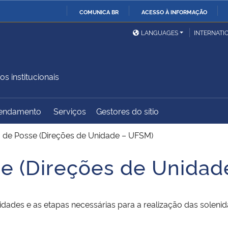
COMUNICA BR
ACESSO À INFORMAÇÃO
Ministério da Defesa
Ministério das Relações
Mini
IR
LANGUAGES
INTERNATI
Exteriores
PARA
O
Ministério da Cidadania
Ministério da Saúde
Mini
CONTEÚDO
os institucionais
gendamento
Serviços
Gestores do sítio
Ministério do
Controladoria-Geral da
Mini
Desenvolvimento Regional
União
Famí
 de Posse (Direções de Unidade – UFSM)
Hum
e (Direções de Unidad
Advocacia-Geral da União
Banco Central do Brasil
Plan
idades e as etapas necessárias para a realização das soleni