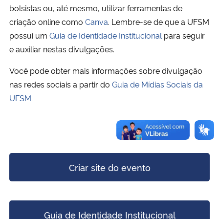
bolsistas ou, até mesmo, utilizar ferramentas de
criação online como
Canva
. Lembre-se de que a UFSM
Secretaria-Geral
possui um
Guia de Identidade Institucional
para seguir
e auxiliar nestas divulgações.
Secretaria de Governo
Você pode obter mais informações sobre divulgação
Gabinete de Segurança Institucional
nas redes sociais a partir do
Guia de Mídias Sociais da
UFSM.
Advocacia-Geral da União
Banco Central do Brasil
Planalto
Criar site do evento
Guia de Identidade Institucional