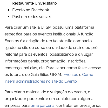
Restaurante Universitário
Ministério da Cidadania
Evento no Facebook
Post em redes sociais
Ministério da Saúde
Para criar um site, a UFSM possui uma plataforma
Ministério de Minas e Energia
específica para os eventos institucionais. A função
Eventos é a criação de um
hotsite
(site compacto
Ministério da Ciência, Tecnologia, Inovações e Comunicações
ligado ao site do curso ou unidade de ensino ou pró-
reitoria) para os eventos, possibilitando a divulgar
Ministério do Meio Ambiente
informações gerais, programação, inscrições,
endereço, notícias, etc. Para saber como fazer, acesse
Ministério do Turismo
os tutoriais do Guia Sítios UFSM:
Eventos
e
Como
inserir administradores no site do Evento.
Ministério do Desenvolvimento Regional
Para criar o material de divulgação do evento, o
Controladoria-Geral da União
organizador pode entrar em contato com alguma
empresa para
uma parceria
, contratar empresa júnior,
Ministério da Mulher, da Família e dos Direitos Humanos