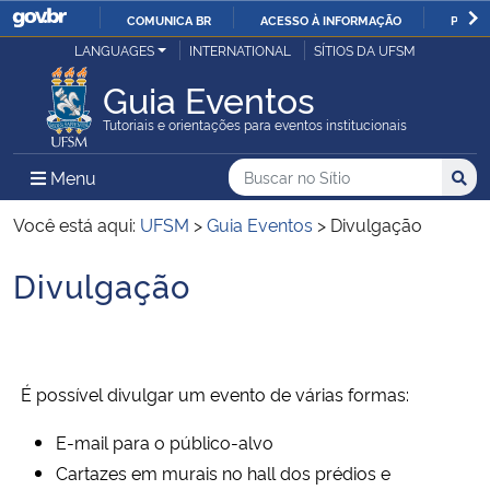
COMUNICA BR
ACESSO À INFORMAÇÃO
PARTI
Casa Civil
LANGUAGES
INTERNATIONAL
SÍTIOS DA UFSM
IR
PARA
Guia Eventos
Ministério da Justiça e Segurança Pública
O
Tutoriais e orientações para eventos institucionais
CONTEÚDO
Ministério da Defesa
Buscar no no Sítio
Busca
Busca:
Menu Principal do Sítio
Menu
Busc
Ministério das Relações Exteriores
Você está aqui:
UFSM
>
Guia Eventos
>
Divulgação
Divulgação
Ministério da Economia
Início do conteúdo
Ministério da Infraestrutura
É possível divulgar um evento de várias formas:
Ministério da Agricultura, Pecuária e Abastecimento
E-mail para o público-alvo
Ministério da Educação
Cartazes em murais no hall dos prédios e