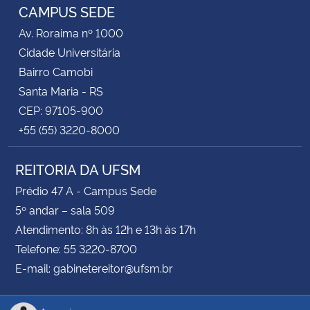
CAMPUS SEDE
Av. Roraima nº 1000
Secretaria-Geral
Cidade Universitária
Secretaria de Governo
Bairro Camobi
Santa Maria - RS
Gabinete de Segurança Institucional
CEP: 97105-900
+55 (55) 3220-8000
Advocacia-Geral da União
REITORIA DA UFSM
Banco Central do Brasil
Prédio 47 A - Campus Sede
5º andar – sala 509
Planalto
Atendimento: 8h às 12h e 13h às 17h
Telefone: 55 3220-8700
E-mail: gabinetereitor@ufsm.br