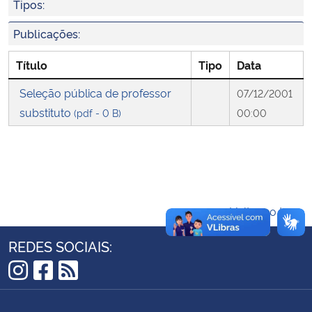
Tipos:
Ministério da Cidadania
Publicações:
Ministério da Saúde
Título
Tipo
Data
Ministério de Minas e Energia
Seleção pública de professor
07/12/2001
substituto
(pdf - 0 B)
00:00
Ministério da Ciência, Tecnologia, Inovações e Comunicações
Ministério do Meio Ambiente
Ministério do Turismo
Voltar ao topo
Ministério do Desenvolvimento Regional
REDES SOCIAIS:
Controladoria-Geral da União
Instagram
Facebook
RSS
Ministério da Mulher, da Família e dos Direitos Humanos