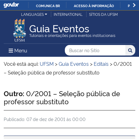
COMUNICA BR
ACESSO À INFORMAÇÃO
PARTI
Casa Civil
LANGUAGES
INTERNATIONAL
SÍTIOS DA UFSM
IR
PARA
Guia Eventos
Ministério da Justiça e Segurança Pública
O
Tutoriais e orientações para eventos institucionais
CONTEÚDO
Ministério da Defesa
Buscar no no Sítio
Busca
Busca:
Menu Principal do Sítio
Menu
Busc
Ministério das Relações Exteriores
Você está aqui:
UFSM
>
Guia Eventos
>
Editais
>
0/2001
– Seleção pública de professor substituto
Ministério da Economia
Início do conteúdo
Outro:
0/2001 – Seleção pública de
Ministério da Infraestrutura
professor substituto
Ministério da Agricultura, Pecuária e Abastecimento
Publicado:
07 de dez de 2001 às 00:00
Ministério da Educação