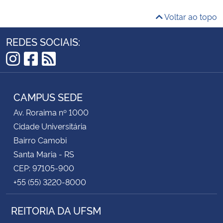
Voltar ao topo
Secretaria-Geral
REDES SOCIAIS:
Secretaria de Governo
Instagram
Facebook
RSS
Gabinete de Segurança Institucional
CAMPUS SEDE
Advocacia-Geral da União
Av. Roraima nº 1000
Cidade Universitária
Banco Central do Brasil
Bairro Camobi
Santa Maria - RS
Planalto
CEP: 97105-900
+55 (55) 3220-8000
REITORIA DA UFSM