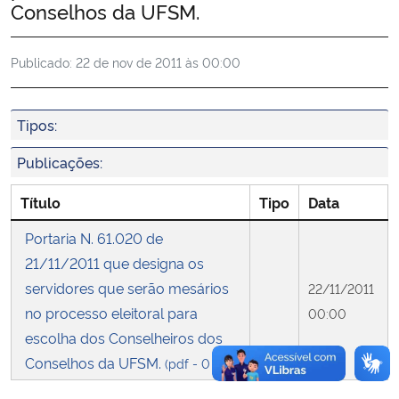
Conselhos da UFSM.
Ministério da Cidadania
Publicado:
22 de nov de 2011 às 00:00
Ministério da Saúde
Ministério de Minas e Energia
Tipos:
Ministério da Ciência, Tecnologia, Inovações e Comunicações
Publicações:
Título
Tipo
Data
Ministério do Meio Ambiente
Portaria N. 61.020 de
Ministério do Turismo
21/11/2011 que designa os
servidores que serão mesários
22/11/2011
Ministério do Desenvolvimento Regional
no processo eleitoral para
00:00
escolha dos Conselheiros dos
Controladoria-Geral da União
Conselhos da UFSM.
(pdf - 0 B)
Ministério da Mulher, da Família e dos Direitos Humanos