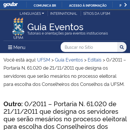
COMUNICA BR
ACESSO À INFORMAÇÃO
PARTI
Casa Civil
LANGUAGES
INTERNATIONAL
SÍTIOS DA UFSM
IR
PARA
Guia Eventos
Ministério da Justiça e Segurança Pública
O
Tutoriais e orientações para eventos institucionais
CONTEÚDO
Ministério da Defesa
Buscar no no Sítio
Busca
Busca:
Menu Principal do Sítio
Menu
Busc
Ministério das Relações Exteriores
Você está aqui:
UFSM
>
Guia Eventos
>
Editais
>
0/2011 –
Portaria N. 61.020 de 21/11/2011 que designa os
Ministério da Economia
servidores que serão mesários no processo eleitoral
para escolha dos Conselheiros dos Conselhos da UFSM.
Ministério da Infraestrutura
Início do conteúdo
Outro:
0/2011 – Portaria N. 61.020 de
Ministério da Agricultura, Pecuária e Abastecimento
21/11/2011 que designa os servidores
que serão mesários no processo eleitoral
Ministério da Educação
para escolha dos Conselheiros dos