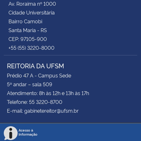
Av. Roraima nº 1000
Cidade Universitária
Secretaria-Geral
Bairro Camobi
Santa Maria - RS
Secretaria de Governo
CEP: 97105-900
+55 (55) 3220-8000
Gabinete de Segurança Institucional
REITORIA DA UFSM
Advocacia-Geral da União
Prédio 47 A - Campus Sede
Banco Central do Brasil
5º andar – sala 509
Atendimento: 8h às 12h e 13h às 17h
Planalto
Telefone: 55 3220-8700
E-mail: gabinetereitor@ufsm.br
Acesso à
Informação