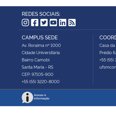
REDES SOCIAIS:
Instagram
Facebook
Twitter
YouTube
LinkedIn
RSS
CAMPUS SEDE
COORD
Av. Roraima nº 1000
Casa da
Cidade Universitária
Prédio 6
Bairro Camobi
+55 (55)
Santa Maria - RS
ufsmcom
CEP: 97105-900
+55 (55) 3220-8000
Acesso à
Informação