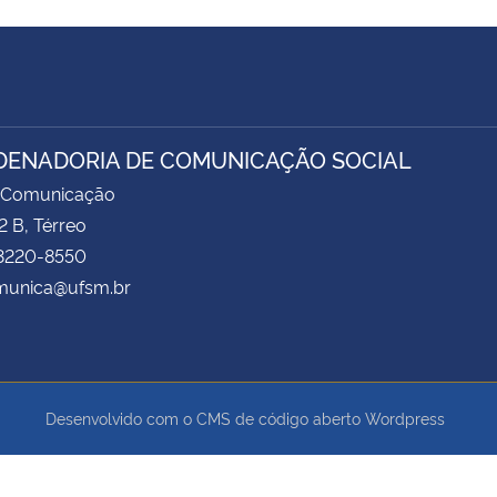
ENADORIA DE COMUNICAÇÃO SOCIAL
 Comunicação
2 B, Térreo
 3220-8550
unica@ufsm.br
Desenvolvido com o CMS de código aberto
Wordpress