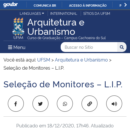
COMUNICA BR
ACESSO À INFORMAÇÃO
PARTI
Casa Civil
LANGUAGES
INTERNATIONAL
SÍTIOS DA UFSM
IR
Arquitetura e
PARA
Urbanismo
Ministério da Justiça e Segurança Pública
O
Curso de Graduação – Campus Cachoeira do Sul
CONTEÚDO
Ministério da Defesa
Buscar no no Sítio
Busca
Busca:
Menu Principal do Sítio
Menu
Busc
Ministério das Relações Exteriores
Você está aqui:
UFSM
>
Arquitetura e Urbanismo
>
Seleção de Monitores – L.I.P.
Ministério da Economia
Seleção de Monitores – L.I.P.
Início do conteúdo
Ministério da Infraestrutura
Copiar para área 
Ministério da Agricultura, Pecuária e Abastecimento
Ministério da Educação
Publicado em
18/12/2020, 17h46
. Atualizado