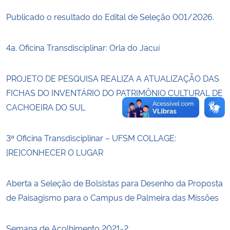
Publicado o resultado do Edital de Seleção 001/2026.
Secretaria-Geral
4a. Oficina Transdisciplinar: Orla do Jacuí
Secretaria de Governo
PROJETO DE PESQUISA REALIZA A ATUALIZAÇÃO DAS
Gabinete de Segurança Institucional
FICHAS DO INVENTÁRIO DO PATRIMÔNIO CULTURAL DE
Advocacia-Geral da União
CACHOEIRA DO SUL
Banco Central do Brasil
3ª Oficina Transdisciplinar – UFSM COLLAGE:
[RE]CONHECER O LUGAR
Planalto
Aberta a Seleção de Bolsistas para Desenho da Proposta
de Paisagismo para o Campus de Palmeira das Missões
Semana de Acolhimento 2021-2