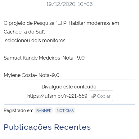
19/12/2020, 10h06
Ministério da Cidadania
Ministério da Saúde
O projeto
de Pesquisa “
L.I.P: Habitar modernos em
Cachoeira do Sul
”.
Ministério de Minas e Energia
selecionou dois monitores:
Ministério da Ciência, Tecnologia, Inovações e Comunicações
Samuel Kunde Medeiros-Nota- 9,0
Ministério do Meio Ambiente
Mylene Costa- Nota-9,0
Divulgue este conteúdo:
Ministério do Turismo
https://ufsm.br/r-221-559
Copiar
para área de trans
Ministério do Desenvolvimento Regional
Registrado em
,
BANNER
NOTÍCIAS
Controladoria-Geral da União
Publicações Recentes
Ministério da Mulher, da Família e dos Direitos Humanos