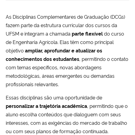
Ministério da Cidadania
As Disciplinas Complementares de Graduação (DCGs)
Ministério da Saúde
fazem parte da estrutura curricular dos cursos da
UFSM e integram a chamada
parte flexível
do curso
Ministério de Minas e Energia
de Engenharia Agrícola. Elas têm como principal
objetivo
ampliar, aprofundar e atualizar os
Ministério da Ciência, Tecnologia, Inovações e Comunicações
conhecimentos dos estudantes
, permitindo o contato
com temas específicos, novas abordagens
Ministério do Meio Ambiente
metodológicas, áreas emergentes ou demandas
profissionais relevantes.
Ministério do Turismo
Essas disciplinas são uma oportunidade de
Ministério do Desenvolvimento Regional
personalizar a trajetória acadêmica
, permitindo que o
aluno escolha conteúdos que dialoguem com seus
Controladoria-Geral da União
interesses, com as exigências do mercado de trabalho
ou com seus planos de formação continuada.
Ministério da Mulher, da Família e dos Direitos Humanos