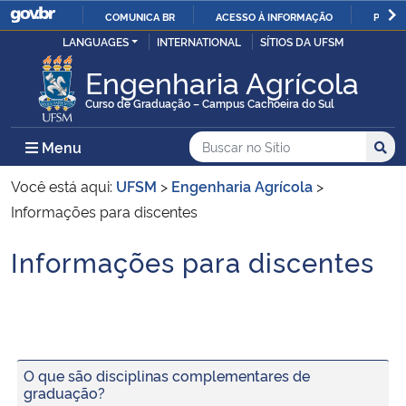
COMUNICA BR
ACESSO À INFORMAÇÃO
PARTI
Casa Civil
LANGUAGES
INTERNATIONAL
SÍTIOS DA UFSM
IR
PARA
Engenharia Agrícola
Ministério da Justiça e Segurança Pública
O
Curso de Graduação – Campus Cachoeira do Sul
CONTEÚDO
Ministério da Defesa
Buscar no no Sítio
Busca
Busca:
Menu Principal do Sítio
Menu
Busc
Ministério das Relações Exteriores
Você está aqui:
UFSM
>
Engenharia Agrícola
>
Informações para discentes
Ministério da Economia
Informações para discentes
Início do conteúdo
Ministério da Infraestrutura
Ministério da Agricultura, Pecuária e Abastecimento
O que são disciplinas complementares de
Ministério da Educação
graduação?