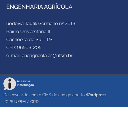
ENGENHARIA AGRÍCOLA
Rodovia Taufik Germano nº 3013
Bairro Universitário II
Cachoeira do Sul - RS
CEP: 96503-205
e-mail: engagricola.cs@ufsm.br
Acesso à
Informação
Desenvolvido com o CMS de código aberto
Wordpress
2026
UFSM
/
CPD