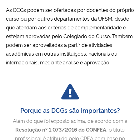
As DCGs podem ser ofertadas por docentes do próprio
Secretaria-Geral
curso ou por outros departamentos da UFSM, desde
que atendam aos critérios de complementaridade e
Secretaria de Governo
estejam aprovadas pelo Colegiado do Curso. Também
podem ser aproveitadas a partir de atividades
Gabinete de Segurança Institucional
acadêmicas em outras instituições, nacionais ou
internacionais, mediante análise e aprovação.
Advocacia-Geral da União
Banco Central do Brasil
Planalto
Porque as DCGs são importantes?
Além do que foi exposto acima, de acordo com a
Resolução nº 1.073/2016 do CONFEA
, o título
profissional é atribuído pelo CREA com base no