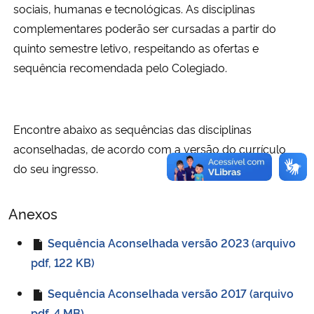
sociais, humanas e tecnológicas. As disciplinas
complementares poderão ser cursadas a partir do
Secretaria-Geral
quinto semestre letivo, respeitando as ofertas e
sequência recomendada pelo Colegiado.
Secretaria de Governo
Gabinete de Segurança Institucional
Encontre abaixo as sequências das disciplinas
Advocacia-Geral da União
aconselhadas, de acordo com a versão do currículo
do seu ingresso.
Banco Central do Brasil
Anexos
Planalto
Sequência Aconselhada versão 2023 (arquivo
pdf, 122 KB)
Sequência Aconselhada versão 2017 (arquivo
pdf, 4 MB)