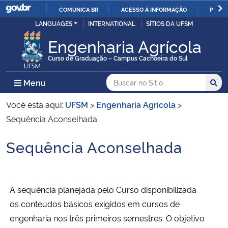
COMUNICA BR
ACESSO À INFORMAÇÃO
PARTI
Casa Civil
LANGUAGES
INTERNATIONAL
SÍTIOS DA UFSM
IR
PARA
Engenharia Agrícola
Ministério da Justiça e Segurança Pública
O
Curso de Graduação – Campus Cachoeira do Sul
CONTEÚDO
Ministério da Defesa
Buscar no no Sítio
Busca
Busca:
Menu Principal do Sítio
Menu
Busc
Ministério das Relações Exteriores
Você está aqui:
UFSM
>
Engenharia Agrícola
>
Sequência Aconselhada
Ministério da Economia
Sequência Aconselhada
Início do conteúdo
Ministério da Infraestrutura
Ministério da Agricultura, Pecuária e Abastecimento
A sequência planejada pelo Curso disponibilizada
os
conteúdos básicos exigidos em cursos de
Ministério da Educação
engenharia n
os três primeiros semestres. O objetivo