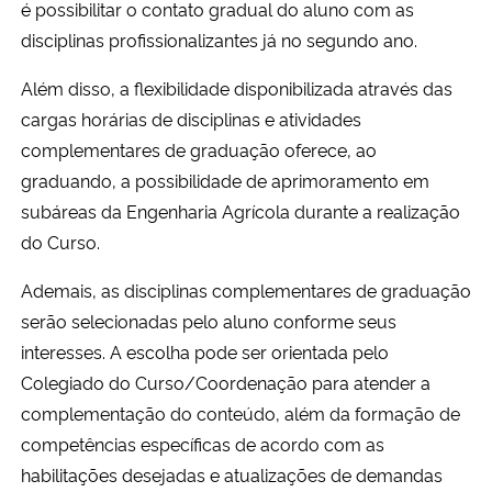
é
possibilitar o contato gradual do aluno com as
Ministério da Cidadania
disciplinas profissionalizantes já no segundo ano.
Ministério da Saúde
Além disso, a flexibilidade disponibilizada através das
cargas horárias de disciplinas e atividades
Ministério de Minas e Energia
complementares de graduação oferece, ao
graduando, a possibilidade de aprimoramento em
Ministério da Ciência, Tecnologia, Inovações e Comunicações
subáreas da Engenharia Agrícola durante a realização
do Curso.
Ministério do Meio Ambiente
Ademais, as disciplinas complementares de graduação
Ministério do Turismo
serão selecionadas pelo aluno conforme seus
interesses. A escolha pode ser orientada pelo
Ministério do Desenvolvimento Regional
Colegiado do Curso/Coordenação para atender a
complementação do conteúdo, além da formação de
Controladoria-Geral da União
competências específicas de acordo com as
habilitações desejadas e atualizações de demandas
Ministério da Mulher, da Família e dos Direitos Humanos