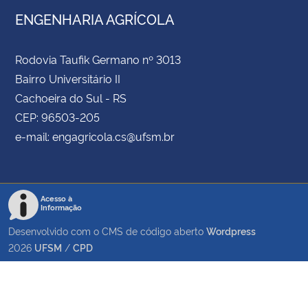
ENGENHARIA AGRÍCOLA
Rodovia Taufik Germano nº 3013
Bairro Universitário II
Cachoeira do Sul - RS
CEP: 96503-205
e-mail: engagricola.cs@ufsm.br
Acesso à
Informação
Desenvolvido com o CMS de código aberto
Wordpress
2026
UFSM
/
CPD