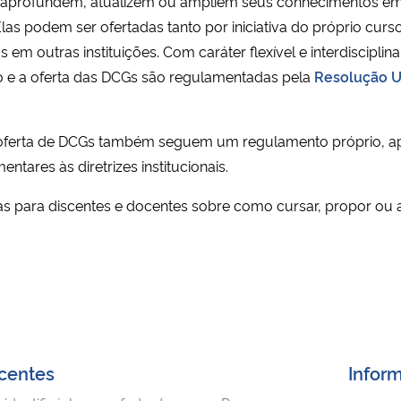
tes aprofundem, atualizem ou ampliem seus conhecimentos em
s podem ser ofertadas tanto por iniciativa do próprio cur
 em outras instituições. Com caráter flexível e interdiscipl
ção e a oferta das DCGs são regulamentadas pela
Resolução 
 a oferta de DCGs também seguem um regulamento próprio, 
ares às diretrizes institucionais.
icas para discentes e docentes sobre como cursar, propor o
scentes
Infor