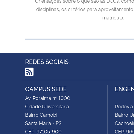
Orientações sobre o que são as DCGs, como i
disciplinas, os critérios para aproveitamen
matrícula.
REDES SOCIAIS:
RSS
CAMPUS SEDE
ENGEN
Av. Roraima nº 1000
Cidade Universitária
Rodovia
Bairro Camobi
Bairro Un
Santa Maria - RS
Cachoeir
CEP: 97105-900
CEP: 96