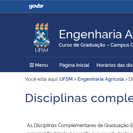
Casa Civil
Ministério da Justiça e
Segurança Pública
Engenharia A
Ministério da Agricultura,
Ministério da Educação
Curso de Graduação – Campus C
Pecuária e Abastecimento
Menu Principal do Sítio
Menu
Página Inicial
Horários das dis
Ministério do Meio Ambiente
Ministério do Turismo
Você está aqui:
UFSM
>
Engenharia Agrícola
>
D
Disciplinas comp
Início do conteúdo
Secretaria de Governo
Gabinete de Segurança
Institucional
As Disciplinas Complementares de Graduação (D