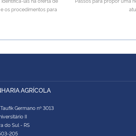
dentificá-las na oferta de
Passos para propor uma no
to e os procedimentos para
atu
HARIA AGRÍCOLA
 Taufik Germano nº 3013
iversitário II
a do Sul - RS
503-205