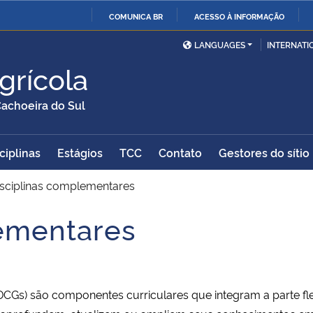
COMUNICA BR
ACESSO À INFORMAÇÃO
Ministério da Defesa
Ministério das Relações
Mini
IR
LANGUAGES
INTERNATI
Exteriores
PARA
grícola
O
Ministério da Cidadania
Ministério da Saúde
Mini
CONTEÚDO
achoeira do Sul
ciplinas
Estágios
TCC
Contato
Gestores do sítio
Ministério do
Controladoria-Geral da
Mini
Desenvolvimento Regional
União
Famí
isciplinas complementares
Hum
lementares
Advocacia-Geral da União
Banco Central do Brasil
Plan
CGs) são componentes curriculares que integram a parte f