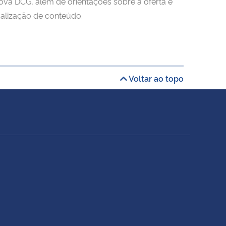
va DCG, além de orientações sobre a oferta e
alização de conteúdo.
Voltar ao topo