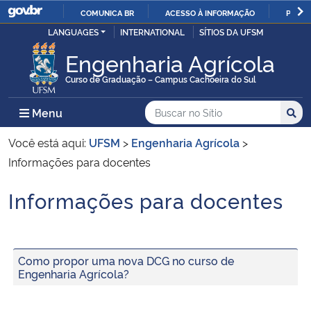
COMUNICA BR
ACESSO À INFORMAÇÃO
PARTI
Casa Civil
LANGUAGES
INTERNATIONAL
SÍTIOS DA UFSM
IR
PARA
Engenharia Agrícola
Ministério da Justiça e Segurança Pública
O
Curso de Graduação – Campus Cachoeira do Sul
CONTEÚDO
Ministério da Defesa
Buscar no no Sítio
Busca
Busca:
Menu Principal do Sítio
Menu
Busc
Ministério das Relações Exteriores
Você está aqui:
UFSM
>
Engenharia Agrícola
>
Informações para docentes
Ministério da Economia
Informações para docentes
Início do conteúdo
Ministério da Infraestrutura
Ministério da Agricultura, Pecuária e Abastecimento
Como propor uma nova DCG no curso de
Engenharia Agrícola?
Ministério da Educação