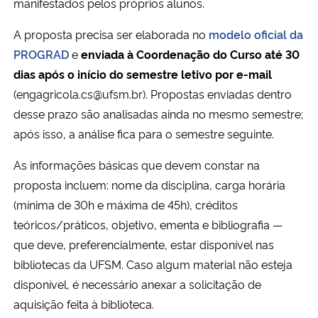
manifestados pelos próprios alunos.
A proposta precisa ser elaborada no
modelo oficial da
Secretaria-Geral
PROGRAD
e
enviada à Coordenação do Curso até 30
Secretaria de Governo
dias após o início do semestre letivo por e-mail
(engagricola.cs@ufsm.br). Propostas enviadas dentro
Gabinete de Segurança Institucional
desse prazo são analisadas ainda no mesmo semestre;
após isso, a análise fica para o semestre seguinte.
Advocacia-Geral da União
As informações básicas que devem constar na
proposta incluem: nome da disciplina, carga horária
Banco Central do Brasil
(mínima de 30h e máxima de 45h), créditos
Planalto
teóricos/práticos, objetivo, ementa e bibliografia —
que deve, preferencialmente, estar disponível nas
bibliotecas da UFSM. Caso algum material não esteja
disponível, é necessário anexar a solicitação de
aquisição feita à biblioteca.