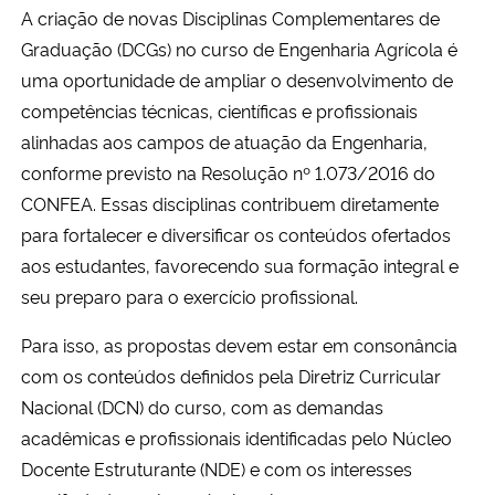
A criação de novas Disciplinas Complementares de
Ministério da Cidadania
Graduação (DCGs) no curso de Engenharia Agrícola é
uma oportunidade de ampliar o desenvolvimento de
Ministério da Saúde
competências técnicas, científicas e profissionais
Ministério de Minas e Energia
alinhadas aos campos de atuação da Engenharia,
conforme previsto na Resolução nº 1.073/2016 do
Ministério da Ciência, Tecnologia, Inovações e Comunicações
CONFEA. Essas disciplinas contribuem diretamente
para fortalecer e diversificar os conteúdos ofertados
Ministério do Meio Ambiente
aos estudantes, favorecendo sua formação integral e
seu preparo para o exercício profissional.
Ministério do Turismo
Para isso, as propostas devem estar em consonância
Ministério do Desenvolvimento Regional
com os conteúdos definidos pela Diretriz Curricular
Nacional (DCN) do curso, com as demandas
Controladoria-Geral da União
acadêmicas e profissionais identificadas pelo Núcleo
Docente Estruturante (NDE) e com os interesses
Ministério da Mulher, da Família e dos Direitos Humanos