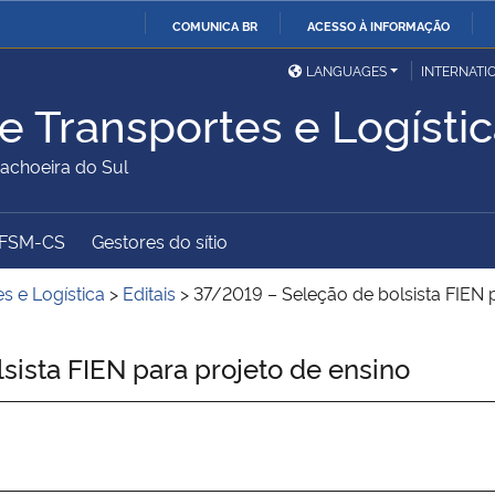
COMUNICA BR
ACESSO À INFORMAÇÃO
Ministério da Defesa
Ministério das Relações
Mini
IR
LANGUAGES
INTERNATI
Exteriores
PARA
e Transportes e Logísti
O
Ministério da Cidadania
Ministério da Saúde
Mini
CONTEÚDO
choeira do Sul
UFSM-CS
Gestores do sítio
Ministério do
Controladoria-Geral da
Mini
Desenvolvimento Regional
União
Famí
s e Logística
>
Editais
>
37/2019 – Seleção de bolsista FIEN 
Hum
ista FIEN para projeto de ensino
Advocacia-Geral da União
Banco Central do Brasil
Plan