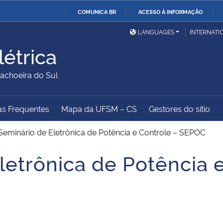
COMUNICA BR
ACESSO À INFORMAÇÃO
Ministério da Defesa
Ministério das Relações
Mini
IR
LANGUAGES
INTERNATI
Exteriores
PARA
étrica
O
Ministério da Cidadania
Ministério da Saúde
Mini
CONTEÚDO
choeira do Sul
as Frequentes
Mapa da UFSM – CS
Gestores do sítio
Ministério do
Controladoria-Geral da
Mini
Desenvolvimento Regional
União
Famí
 Seminário de Eletrônica de Potência e Controle – SEPOC
Hum
letrônica de Potência 
Advocacia-Geral da União
Banco Central do Brasil
Plan