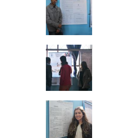
Ministério da Cidadania
Ministério da Saúde
Ministério de Minas e Energia
Ministério da Ciência, Tecnologia, Inovações e Comunicações
Ministério do Meio Ambiente
Ministério do Turismo
Ministério do Desenvolvimento Regional
Controladoria-Geral da União
Ministério da Mulher, da Família e dos Direitos Humanos