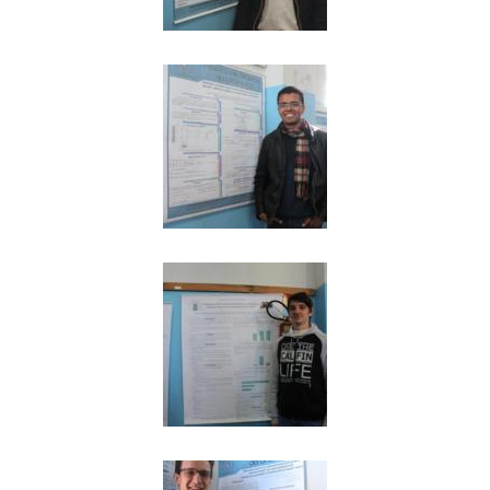
Secretaria-Geral
Secretaria de Governo
Gabinete de Segurança Institucional
Advocacia-Geral da União
Banco Central do Brasil
Planalto