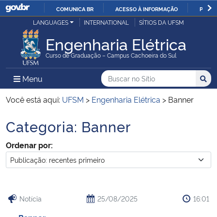
COMUNICA BR
ACESSO À INFORMAÇÃO
PARTI
Casa Civil
LANGUAGES
INTERNATIONAL
SÍTIOS DA UFSM
IR
PARA
Engenharia Elétrica
Ministério da Justiça e Segurança Pública
O
Curso de Graduação – Campus Cachoeira do Sul
CONTEÚDO
Ministério da Defesa
Buscar no no Sítio
Busca
Busca:
Menu Principal do Sítio
Menu
Busc
Ministério das Relações Exteriores
Você está aqui:
UFSM
>
Engenharia Elétrica
>
Banner
Categoria:
Banner
Ministério da Economia
Início do conteúdo
Ordenar por:
Ministério da Infraestrutura
Ministério da Agricultura, Pecuária e Abastecimento
Notícia
25/08/2025
16:01
Ministério da Educação