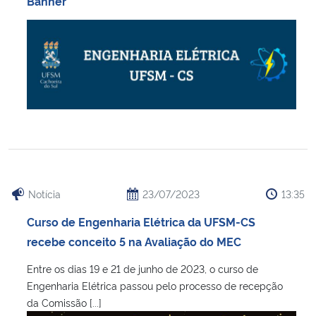
Banner
Ministério da Cidadania
Ministério da Saúde
Ministério de Minas e Energia
Ministério da Ciência, Tecnologia, Inovações e Comunicações
Ministério do Meio Ambiente
Notícia
23/07/2023
13:35
Ministério do Turismo
Curso de Engenharia Elétrica da UFSM-CS
Ministério do Desenvolvimento Regional
recebe conceito 5 na Avaliação do MEC
Entre os dias 19 e 21 de junho de 2023, o curso de
Controladoria-Geral da União
Engenharia Elétrica passou pelo processo de recepção
da Comissão [...]
Ministério da Mulher, da Família e dos Direitos Humanos