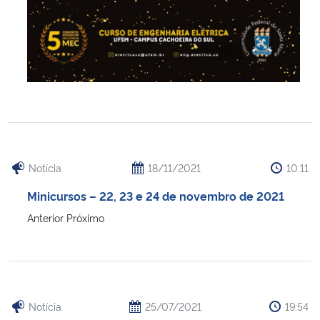
Secretaria-Geral
Secretaria de Governo
Gabinete de Segurança Institucional
Advocacia-Geral da União
Notícia
18/11/2021
10:11
Banco Central do Brasil
Minicursos – 22, 23 e 24 de novembro de 2021
Anterior Próximo
Planalto
Notícia
25/07/2021
19:54