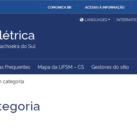
COMUNICA BR
ACESSO À INFORMAÇÃO
Ministério da Defesa
Ministério das Relações
Mini
IR
LANGUAGES
INTERNATI
Exteriores
PARA
étrica
O
Ministério da Cidadania
Ministério da Saúde
Mini
CONTEÚDO
choeira do Sul
as Frequentes
Mapa da UFSM – CS
Gestores do sítio
Ministério do
Controladoria-Geral da
Mini
Desenvolvimento Regional
União
Famí
 categoria
Hum
tegoria
Advocacia-Geral da União
Banco Central do Brasil
Plan