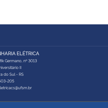
HARIA ELÉTRICA
fik Germano, nº 3013
iversitário II
a do Sul - RS
503-205
eletricacs@ufsm.br