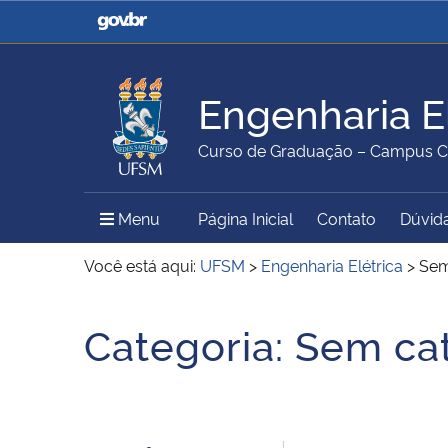
Casa Civil
Ministério da Justiça e
Segurança Pública
Engenharia El
Ministério da Agricultura,
Ministério da Educação
Curso de Graduação – Campus Ca
Pecuária e Abastecimento
Menu Principal do Sítio
Menu
Página Inicial
Contato
Dúvid
Ministério do Meio Ambiente
Ministério do Turismo
Você está aqui:
UFSM
>
Engenharia Elétrica
>
Sem
Início do conteúdo
Categoria:
Sem ca
Secretaria de Governo
Gabinete de Segurança
Institucional