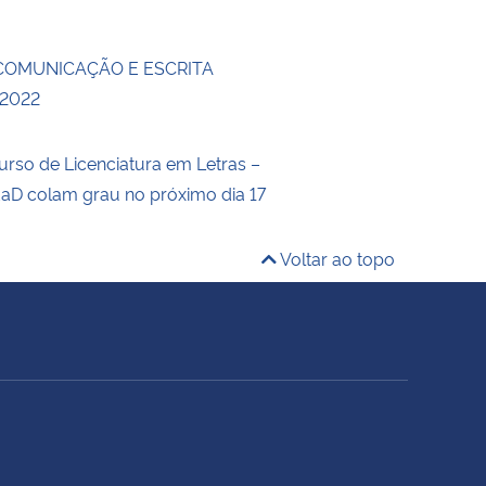
COMUNICAÇÃO E ESCRITA
 2022
urso de Licenciatura em Letras –
aD colam grau no próximo dia 17
Voltar ao topo