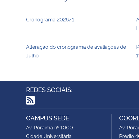
Cronograma 2026/1
A
L
Alteração do cronograma de avaliações de
P
Julho
1
REDES SOCIAIS:
RSS
CAMPUS SEDE
COOR
Av. Roraima nº 1000
Av. Rora
Cidade Universitária
Prédio 4