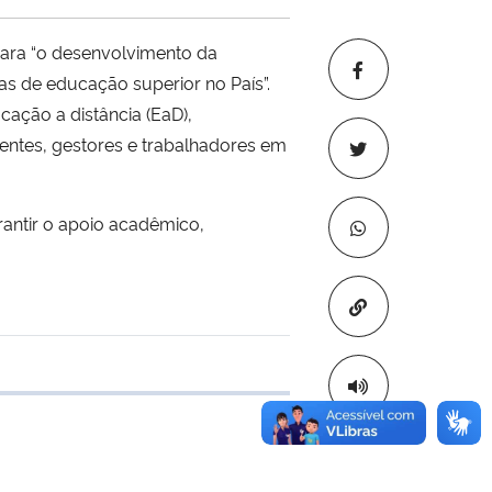
 para “o desenvolvimento da
as de educação superior no País”.
ação a distância (EaD),
gentes, gestores e trabalhadores em
antir o apoio acadêmico,
Copiar para áre
 transferência