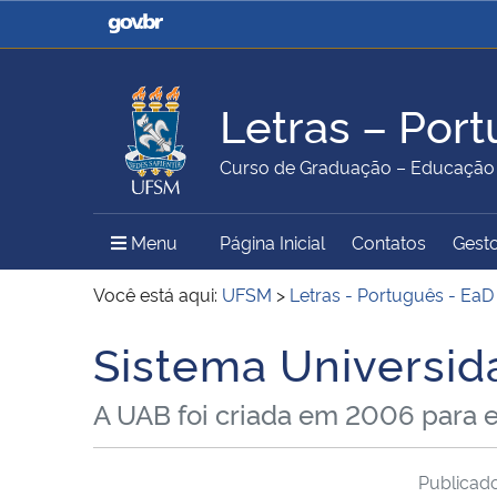
Casa Civil
Ministério da Justiça e
Segurança Pública
Letras – Por
Ministério da Agricultura,
Ministério da Educação
Curso de Graduação – Educação a
Pecuária e Abastecimento
Menu Principal do Sítio
Menu
Página Inicial
Contatos
Gesto
Ministério do Meio Ambiente
Ministério do Turismo
Você está aqui:
UFSM
>
Letras - Português - EaD
Sistema Universid
Início do conteúdo
Secretaria de Governo
Gabinete de Segurança
A UAB foi criada em 2006 para ex
Institucional
Publicad