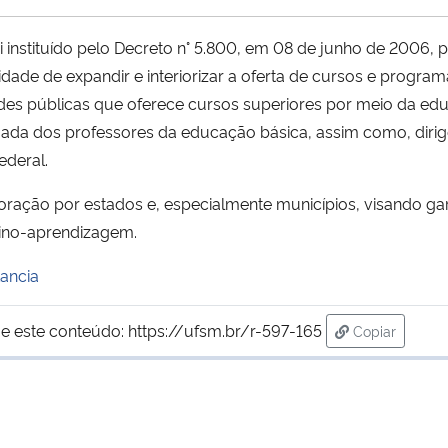
i instituído pelo Decreto n° 5.800, em 08 de junho de 2006,
dade de expandir e interiorizar a oferta de cursos e program
des públicas que oferece cursos superiores por meio da educ
inuada dos professores da educação básica, assim como, diri
ederal.
ação por estados e, especialmente municípios, visando gar
nsino-aprendizagem.
ancia
e este conteúdo:
https://ufsm.br/r-597-165
Copiar
para área de