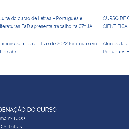
luna do curso de Letras – Português e
CURSO DE 
iteraturas EaD apresenta trabalho na 37ª JAI
CIENTÍFICA
rimeiro semestre letivo de 2022 terá início em
Alunos do c
1 de abril
Português E
DENAÇÃO DO CURSO
ima nº 1000
0 A-Letras