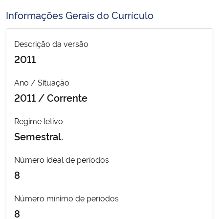
Ministério da Cidadania
Informações Gerais do Currículo
Ministério da Saúde
Descrição da versão
2011
Ministério de Minas e Energia
Ano / Situação
Ministério da Ciência, Tecnologia, Inovações e Comunicações
2011 / Corrente
Ministério do Meio Ambiente
Regime letivo
Semestral.
Ministério do Turismo
Número ideal de períodos
Ministério do Desenvolvimento Regional
8
Controladoria-Geral da União
Número mínimo de períodos
8
Ministério da Mulher, da Família e dos Direitos Humanos