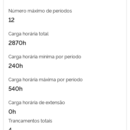
Número máximo de períodos
Secretaria-Geral
12
Secretaria de Governo
Carga horária total
2870h
Gabinete de Segurança Institucional
Carga horária mínima por período
Advocacia-Geral da União
240h
Banco Central do Brasil
Carga horária máxima por período
540h
Planalto
Carga horária de extensão
0h
Trancamentos totais
4