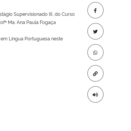
stágio Supervisionado III, do Curso
Profª Ma. Ana Paula Fogaça
o em Língua Portuguesa neste
Copiar para áre