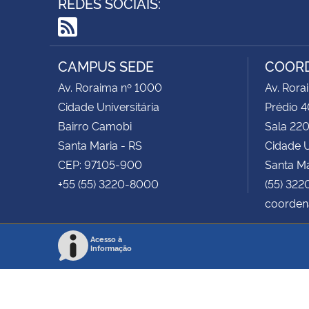
REDES SOCIAIS:
RSS
CAMPUS SEDE
COOR
Av. Roraima nº 1000
Av. Rora
Cidade Universitária
Prédio 4
Bairro Camobi
Sala 22
Santa Maria - RS
Cidade U
CEP: 97105-900
Santa Ma
+55 (55) 3220-8000
(55) 32
coorden
Acesso à
Informação