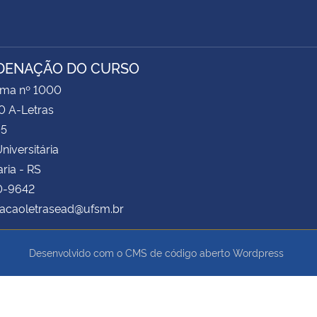
DENAÇÃO DO CURSO
ima nº 1000
0 A-Letras
05
niversitária
ria - RS
20-9642
acaoletrasead@ufsm.br
Desenvolvido com o CMS de código aberto
Wordpress