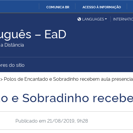
COMUNICA BR
ACESSO À INFORMAÇÃO
Ministério da Defesa
Ministério das Relações
Mini
IR
LANGUAGES
INTERNATI
Exteriores
PARA
tuguês – EaD
O
Ministério da Cidadania
Ministério da Saúde
Mini
CONTEÚDO
 Distância
res do sítio
Ministério do
Controladoria-Geral da
Mini
Desenvolvimento Regional
União
Famí
>
Polos de Encantado e Sobradinho recebem aula presencia
Hum
o e Sobradinho recebe
Advocacia-Geral da União
Banco Central do Brasil
Plan
Publicado em
21/08/2019, 9h28