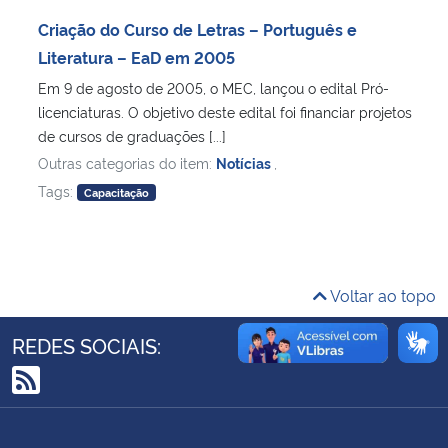
Ministério da Cidadania
Criação do Curso de Letras – Português e
Literatura – EaD em 2005
Ministério da Saúde
Em 9 de agosto de 2005, o MEC, lançou o edital Pró-
licenciaturas. O objetivo deste edital foi financiar projetos
Ministério de Minas e Energia
de cursos de graduações [...]
Outras categorias do item:
Notícias
,
Ministério da Ciência, Tecnologia, Inovações e Comunicações
Tags:
Capacitação
Ministério do Meio Ambiente
Ministério do Turismo
Voltar ao topo
Ministério do Desenvolvimento Regional
REDES SOCIAIS:
Controladoria-Geral da União
RSS
Ministério da Mulher, da Família e dos Direitos Humanos