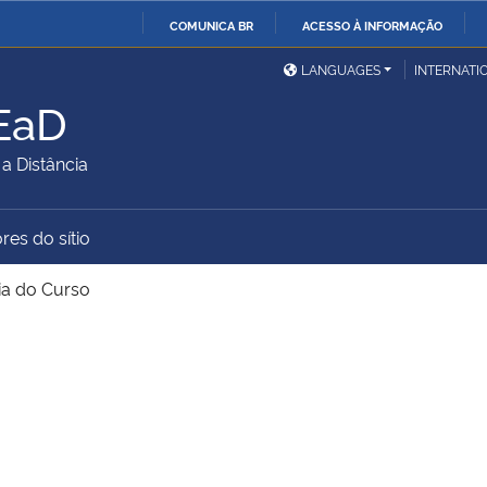
COMUNICA BR
ACESSO À INFORMAÇÃO
Ministério da Defesa
Ministério das Relações
Mini
IR
LANGUAGES
INTERNATI
Exteriores
PARA
 EaD
O
Ministério da Cidadania
Ministério da Saúde
Mini
CONTEÚDO
 Distância
res do sítio
Ministério do
Controladoria-Geral da
Mini
Desenvolvimento Regional
União
Famí
ia do Curso
Hum
Advocacia-Geral da União
Banco Central do Brasil
Plan