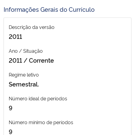
Ministério da Cidadania
Informações Gerais do Currículo
Ministério da Saúde
Descrição da versão
2011
Ministério de Minas e Energia
Ano / Situação
Ministério da Ciência, Tecnologia, Inovações e Comunicações
2011 / Corrente
Ministério do Meio Ambiente
Regime letivo
Semestral.
Ministério do Turismo
Número ideal de períodos
Ministério do Desenvolvimento Regional
9
Controladoria-Geral da União
Número mínimo de períodos
9
Ministério da Mulher, da Família e dos Direitos Humanos