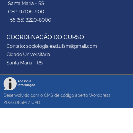
Santa Maria - RS
CEP: 97105-900
+55 (55) 3220-8000
COORDENAÇÃO DO CURSO
Contato: sociologia.ead.ufsm@gmail.com
Cidade Universitária
Santa Maria - RS
Acesso à
Informação
Desenvolvido com o CMS de código aberto
Wordpress
2026
UFSM
/
CPD