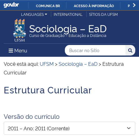
COMUNICA BR
ACESSO À INFORMAÇÃO
PARTI
Casa Civil
LANGUAGES
INTERNATIONAL
SÍTIOS DA UFSM
IR
PARA
Sociologia – EaD
Ministério da Justiça e Segurança Pública
O
Curso de Graduação – Educação a Distância
CONTEÚDO
Ministério da Defesa
Buscar no no Sítio
Busca
Busca:
Menu Principal do Sítio
Menu
Busc
Ministério das Relações Exteriores
Você está aqui:
UFSM
>
Sociologia – EaD
>
Estrutura
Curricular
Ministério da Economia
Estrutura Curricular
Início do conteúdo
Ministério da Infraestrutura
Ministério da Agricultura, Pecuária e Abastecimento
Versão do currículo
Ministério da Educação