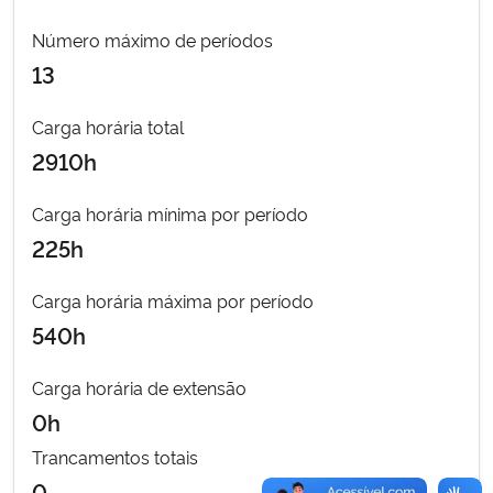
Número máximo de períodos
Secretaria-Geral
13
Secretaria de Governo
Carga horária total
2910h
Gabinete de Segurança Institucional
Carga horária mínima por período
Advocacia-Geral da União
225h
Banco Central do Brasil
Carga horária máxima por período
540h
Planalto
Carga horária de extensão
0h
Trancamentos totais
0