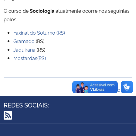
Ministério da Cidadania
O curso de
Sociologia
atualmente ocorre nos seguintes
polos:
Ministério da Saúde
Faxinal do Soturno (RS)
Ministério de Minas e Energia
Gramado
(RS)
Jaquirana
(RS)
Ministério da Ciência, Tecnologia, Inovações e Comunicações
Mostardas(RS)
Ministério do Meio Ambiente
Ministério do Turismo
Voltar ao topo
Ministério do Desenvolvimento Regional
REDES SOCIAIS:
Controladoria-Geral da União
RSS
Ministério da Mulher, da Família e dos Direitos Humanos