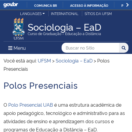
COMUNICA BR
ACESSO À INFORMAÇÃO
PARTI
Casa Civil
LANGUAGES
INTERNATIONAL
SÍTIOS DA UFSM
IR
PARA
Sociologia – EaD
Ministério da Justiça e Segurança Pública
O
Curso de Graduação – Educação a Distância
CONTEÚDO
Ministério da Defesa
Buscar no no Sítio
Busca
Busca:
Menu Principal do Sítio
Menu
Busc
Ministério das Relações Exteriores
Você está aqui:
UFSM
>
Sociologia – EaD
>
Polos
Presenciais
Ministério da Economia
Polos Presenciais
Início do conteúdo
Ministério da Infraestrutura
O
Polo Presencial UAB
é uma estrutura acadêmica de
Ministério da Agricultura, Pecuária e Abastecimento
apoio pedagógico, tecnológico e administrativo para as
atividades de ensino e aprendizagem dos cursos e
Ministério da Educação
programas de Educação a Distância – EaD.