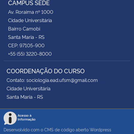
CAMPUS SEDE
Av. Roraima nº 1000
Secretaria-Geral
Cidade Universitária
Bairro Camobi
Secretaria de Governo
Santa Maria - RS
CEP: 97105-900
Gabinete de Segurança Institucional
+55 (55) 3220-8000
Advocacia-Geral da União
COORDENAÇÃO DO CURSO
Banco Central do Brasil
Contato: sociologia.ead.ufsm@gmail.com
Cidade Universitária
Planalto
Santa Maria - RS
Acesso à
Informação
Desenvolvido com o CMS de código aberto
Wordpress